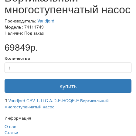
многоступенчатый насос
Диапазон температур жидкости °CОт -20 до +120
Пиковая эффективность (%) – 44
Производитель:
Vandjord
Диапазон подачи (м3/ч) – 0,7-2,4
Модель:
74111749
Наличие: Под заказ
Макс. рабочее давление бар -25
69849р.
Мощность электродвигателя (кВт) – 0,55
Присоединение Фланец DN25, DN32
Количество
Артикул 74111749
Купить
Vandjord CRV 1-11C A-D-E-HQQE-E Вертикальный
многоступенчатый насос
Информация
О нас
Статьи