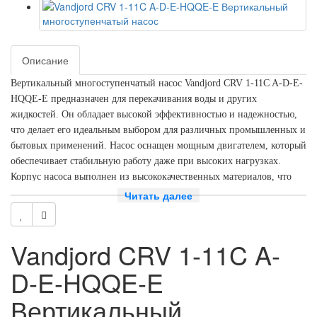
Описание
Вертикальный многоступенчатый насос Vandjord CRV 1-11C A-D-E-
HQQE-E предназначен для перекачивания воды и других
жидкостей. Он обладает высокой эффективностью и надежностью,
что делает его идеальным выбором для различных промышленных и
бытовых применений. Насос оснащен мощным двигателем, который
обеспечивает стабильную работу даже при высоких нагрузках.
Корпус насоса выполнен из высококачественных материалов, что
обеспечивает его долговечность и устойчивость к коррозии.
Читать далее
Благодаря компактным размерам и легкому весу, насос легко
устанавливается и обслуживается. Он также оснащен системой
защиты от перегрева и перегрузки, что обеспечивает безопасность
Vandjord CRV 1-11C A-
эксплуатации. Вертикальный многоступенчатый насос Vandjord
D-E-HQQE-E
CRV 1-11C - это надежное и эффективное решение для ваших
потребностей в перекачивании жидкостей.
Вертикальный
Номинальная подача м3/ч – 1