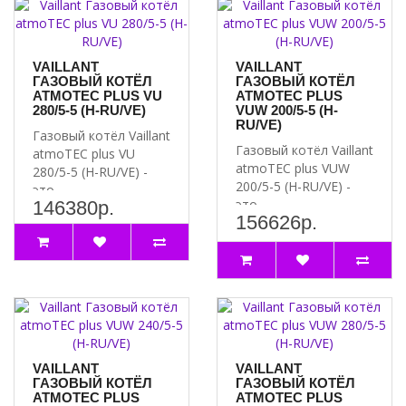
- газовый настенный отопительный котёл
- мощность котла регулируется модулирующей горелкой
VAILLANT
VAILLANT
- естественный отвод продуктов сгорания в дымоход
ГАЗОВЫЙ КОТЁЛ
ГАЗОВЫЙ КОТЁЛ
ATMOTEC PLUS VU
ATMOTEC PLUS
- регулирование температуры горячей воды
280/5-5 (H-RU/VE)
VUW 200/5-5 (H-
RU/VE)
- автоматическое переключение в режим приготовления горячей
Газовый котёл Vaillant
хозяйственной воды при её расходе от 1,5 л в минуту
Газовый котёл Vaillant
atmoTEC plus VU
atmoTEC plus VUW
280/5-5 (H-RU/VE) -
ВОЗМОЖНОСТИ УСТАНОВКИ ATMOTEC PRO VUW 240/3
200/5-5 (H-RU/VE) -
это
- отопление и приготовление горячей воды в комбинации с
это
146380р.
высококачественное
емкостным водонагревателем
156626р.
высококачественное
отопительное обору..
отопительное обор..
- для реконструируемых и строящихся жилых домов и квартир
- возможность установки в жилой зоне
- минимальный требуемый боковой зазор 20 мм, все узлы доступны
спереди
ОСНАЩЕНИЕ ATMOTEC PRO VUW 240/5-3
VAILLANT
VAILLANT
- встроенный проточный пластинчатый теплообменник для нагрева
ГАЗОВЫЙ КОТЁЛ
ГАЗОВЫЙ КОТЁЛ
воды, противодействующий образованию накипи
ATMOTEC PLUS
ATMOTEC PLUS