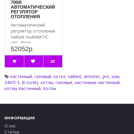
700/6
Габариты
800х440х338
АВТОМАТИЧЕСКИЙ
РЕГУЛЯТОР
Вес
35
ОТОПЛЕНИЯ
Автоматический
регулятор отопления
Vaillant multiMATIC
VRC 700/6.
52052р.
Особенности
конструкции: - и..
настенный
,
газовый
,
котел
,
vaillant
,
atmotec
,
pro
,
vuw
,
240/5-3
,
(h-ru/ve)
,
котлы
,
газовые
,
настенные настенный
,
котлы Настенный
,
Котлы
ИНФОРМАЦИЯ
О нас
Статьи