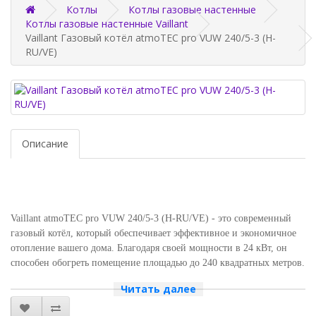
Котлы
Котлы газовые настенные
Котлы газовые настенные Vaillant
Vaillant Газовый котёл atmoTEC pro VUW 240/5-3 (H-
RU/VE)
Описание
Vaillant atmoTEC pro VUW 240/5-3 (H-RU/VE) - это современный
газовый котёл, который обеспечивает эффективное и экономичное
отопление вашего дома. Благодаря своей мощности в 24 кВт, он
способен обогреть помещение площадью до 240 квадратных метров.
Читать далее
Одним из главных преимуществ этого котла является его высокая
эффективность. Он использует инновационную технологию