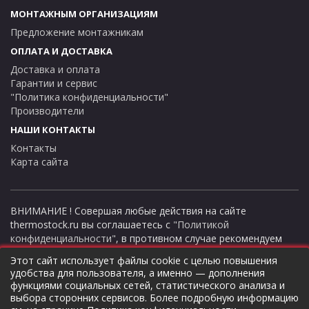
МОНТАЖНЫМ ОРГАНИЗАЦИЯМ
Предложение монтажникам
ОПЛАТА И ДОСТАВКА
Доставка и оплата
Гарантии и сервис
"Политика конфиденциальности"
Производители
НАШИ КОНТАКТЫ
Контакты
Карта сайта
ВНИМАНИЕ ! Совершая любые действия на сайте
thermostock.ru вы соглашаетесь с
"Политикой
конфиденциальности"
, в противном случае рекомендуем
покинуть данный сайт. Цены и информация представлена на
Этот сайт использует файлы cookie с целью повышения
данном сайте в ознакомительных целях и не являются
удобства для пользователя, а именно — дополнения
публичной офертой ни при каких обстоятельствах!
функциями социальных сетей, статистического анализа и
ТермоСток - все для отопления и водоснабжения © 2026
выбора сторонних сервисов. Более подробную информацию