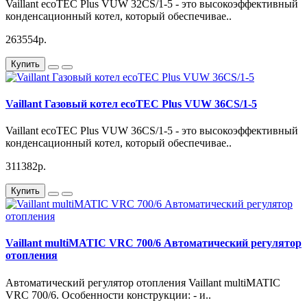
Vaillant ecoTEC Plus VUW 32CS/1-5 - это высокоэффективный
конденсационный котел, который обеспечивае..
- система Aqua-Power-Plus (для повышения мощности в режиме ГВС).
263554р.
Установка
- отопление и нагрев воды
Купить
- могут применяться в низкотемпературных системах радиаторного и
панельно-лучистого отопления
Vaillant Газовый котел ecoTEC Plus VUW 36CS/1-5
- подходит для строящихся и жилых помещений
Vaillant ecoTEC Plus VUW 36CS/1-5 - это высокоэффективный
конденсационный котел, который обеспечивае..
- возможность использования воздуха для горения как в помещениях,
так и снаружи
311382р.
НЕ ИСПОЛЬЗОВАТЬ В КАСКАДНЫХ УСТАНОВКАХ!!!
Купить
Оснащение
- новывй дизайн
Vaillant multiMATIC VRC 700/6 Автоматический регулятор
- дисплей с подсветкой и дублирование кодов сообщений текстовой
отопления
строкой
Автоматический регулятор отопления Vaillant multiMATIC
- управление горением на основе контроля расхода воздуха
VRC 700/6. Особенности конструкции: - и..