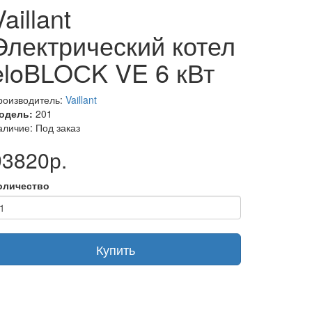
Vaillant
Электрический котел
eloBLOСK VE 6 кВт
роизводитель:
Vaillant
одель:
201
аличие: Под заказ
93820р.
оличество
Купить