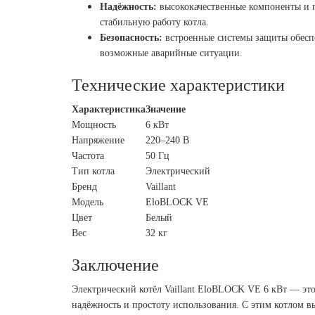
Надёжность:
высококачественные компоненты и 
стабильную работу котла.
Безопасность:
встроенные системы защиты обеспе
возможные аварийные ситуации.
Технические характеристики
Характеристика
Значение
Мощность
6 кВт
Напряжение
220–240 В
Частота
50 Гц
Тип котла
Электрический
Бренд
Vaillant
Модель
EloBLOСK VE
Цвет
Белый
Вес
32 кг
Заключение
Электрический котёл Vaillant EloBLOСK VE 6 кВт — это
надёжность и простоту использования. С этим котлом в