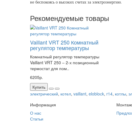
не беспокоясь о высоких счетах за электроэнергию.
Рекомендуемые товары
Vaillant VRT 250 Комнатный
регулятор температуры
Комнатный регулятор температуры
Vaillant VRT 250 – 2-х позиционный
термостат для пом..
6205р.
Купить
электрический
,
котел
,
vaillant
,
elobloсk
,
r14
,
котлы
,
э
Информация
Монтаж
О нас
Предло
Статьи