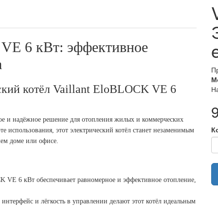
K VE 6 кВт: эффективное
а
П
М
ский котёл Vaillant EloBLOСK VE 6
Н
е и надёжное решение для отопления жилых и коммерческих
К
е использования, этот электрический котёл станет незаменимым
ем доме или офисе.
СK VE 6 кВт обеспечивает равномерное и эффективное отопление,
нтерфейс и лёгкость в управлении делают этот котёл идеальным