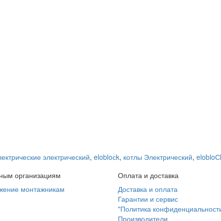
лектрические электрический
,
elobloсk
,
котлы Электрический
,
elobloС
ным организациям
Оплата и доставка
жение монтажникам
Доставка и оплата
Гарантии и сервис
"Политика конфиденциальност
Производители