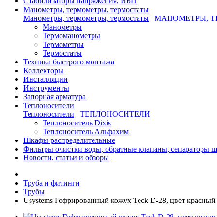
Стабилизаторы напряжения, ИБП
Манометры, термометры, термостаты
Манометры, термометры, термостаты
МАНОМЕТРЫ, Т
Манометры
Термоманометры
Термометры
Термостаты
Техника быстрого монтажа
Коллекторы
Инсталляции
Инструменты
Запорная арматура
Теплоносители
Теплоносители
ТЕПЛОНОСИТЕЛИ
Теплоноситель Dixis
Теплоноситель Альфахим
Шкафы распределительные
Фильтры очистки воды, обратные клапаны, сепараторы 
Новости, статьи и обзоры
Труба и фитинги
Трубы
Usystems Гофрированный кожух Teck D-28, цвет красный