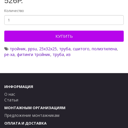
526Р.
Количество
КУПИТЬ
тройник
,
ppsu
,
25x32x25
,
труба
,
сшитого
,
полиэтилена
,
pe-xa
,
фитинги тройник
,
труба
,
из
ИНФОРМАЦИЯ
О нас
Статьи
МОНТАЖНЫМ ОРГАНИЗАЦИЯМ
Предложение монтажникам
ОПЛАТА И ДОСТАВКА