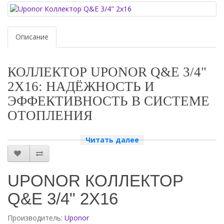
Описание
КОЛЛЕКТОР UPONOR Q&E 3/4"
2Х16: НАДЁЖНОСТЬ И
ЭФФЕКТИВНОСТЬ В СИСТЕМЕ
ОТОПЛЕНИЯ
ПОЧЕМУ СТОИТ ВЫБРАТЬ КОЛЛЕКТОР UPONOR Q&E 3/4"
Читать далее
2Х16?
Uponor Q&E 3/4" 2х16
— это высококачественный коллектор,
который обеспечивает равномерное распределение теплоносителя
UPONOR КОЛЛЕКТОР
по контурам системы отопления. Он идеально подходит для
использования в частных домах, квартирах и офисах.
Q&E 3/4" 2Х16
Коллектор Uponor Q&E 3/4" 2х16 отличается надёжностью и
долговечностью. Он изготовлен из высококачественных материалов,
Производитель:
Uponor