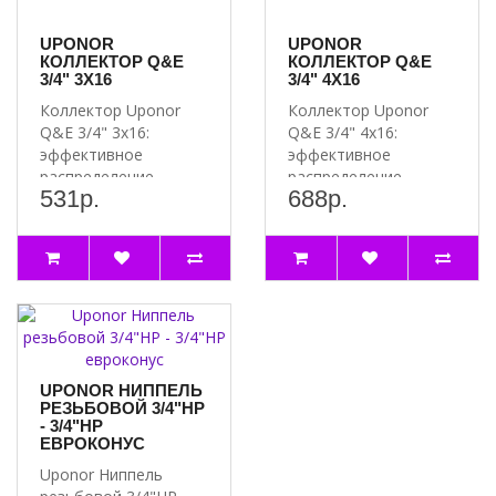
Максимальное давление
Согласно спецификации производителя
Максимальная температура
Согласно спецификации производителя
UPONOR
UPONOR
КОЛЛЕКТОР Q&E
КОЛЛЕКТОР Q&E
ГДЕ КУПИТЬ КОЛЛЕКТОР UPONOR Q&E 3/4" 2Х16?
3/4" 3Х16
3/4" 4Х16
Коллектор Uponor Q&E 3/4" 2х16 доступен для покупки на нашем
Коллектор Uponor
Коллектор Uponor
маркетплейсе. Мы предлагаем выгодные цены и быструю доставку.
Q&E 3/4" 3х16:
Q&E 3/4" 4х16:
Не упустите возможность приобрести качественный коллектор по
эффективное
эффективное
распределение
распределение
выгодной цене!
531р.
688р.
потоков в системах
потоков в системах
Артикул 1023027
водоснабжения ..
водоснабжения ..
UPONOR НИППЕЛЬ
РЕЗЬБОВОЙ 3/4"НР
- 3/4"НР
ЕВРОКОНУС
Uponor Ниппель