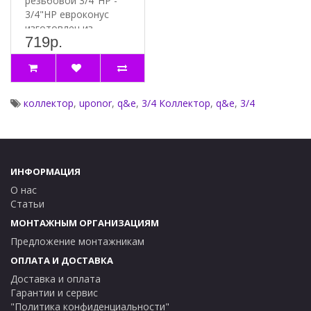
резьбовой 3/4"НР -
3/4"НР евроконус
изготовлен из
719р.
луженой латуни.
Предназна..
коллектор
,
uponor
,
q&e
,
3/4 Коллектор
,
q&e
,
3/4
ИНФОРМАЦИЯ
О нас
Статьи
МОНТАЖНЫМ ОРГАНИЗАЦИЯМ
Предложение монтажникам
ОПЛАТА И ДОСТАВКА
Доставка и оплата
Гарантии и сервис
"Политика конфиденциальности"