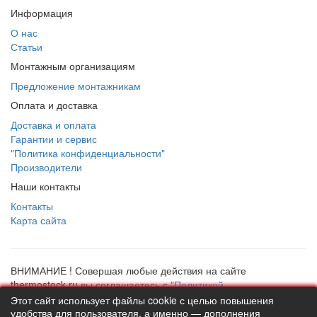
Информация
О нас
Статьи
Монтажным организациям
Предложение монтажникам
Оплата и доставка
Доставка и оплата
Гарантии и сервис
"Политика конфиденциальности"
Производители
Наши контакты
Контакты
Карта сайта
ВНИМАНИЕ ! Совершая любые действия на сайте
thermostock.ru вы соглашаетесь с
"Политикой
конфиденциальности"
, в противном случае рекомендуем
Этот сайт использует файлы cookie с целью повышения
покинуть данный сайт. Цены и информация представлена на
удобства для пользователя, а именно — дополнения