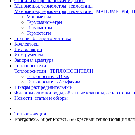
Стабилизаторы напряжения, ИБП
Манометры, термометры, термостаты
Манометры, термометры, термостаты
МАНОМЕТРЫ, Т
Манометры
Термоманометры
Термометры
Термостаты
Техника быстрого монтажа
Коллекторы
Инсталляции
Инструменты
Запорная арматура
Теплоносители
Теплоносители
ТЕПЛОНОСИТЕЛИ
Теплоноситель Dixis
Теплоноситель Альфахим
Шкафы распределительные
Фильтры очистки воды, обратные клапаны, сепараторы 
Новости, статьи и обзоры
Теплоизоляция
Energoflex® Super Protect 35/6 красный теплоизоляция для