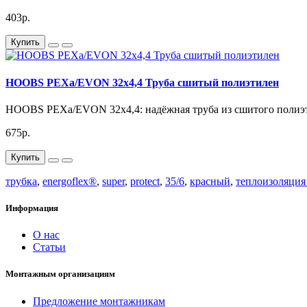
403р.
Купить
HOOBS PEXa/EVON 32х4,4 Труба сшитый полиэтилен
HOOBS PEXa/EVON 32х4,4: надёжная труба из сшитого полиэт
675р.
Купить
трубка
,
energoflex®
,
super
,
protect
,
35/6
,
красный
,
теплоизоляция
Информация
О нас
Статьи
Монтажным организациям
Предложение монтажникам