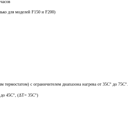
 часов
лько для моделей F150 и F200)
м термостатом) с ограничителем диапазона нагрева от 35C° до 75C°.
 до 45С°, (ΔТ= 35С°)