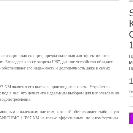
нализационная станция, предназначенная для эффективного
П
М
. Благодаря классу защиты IP67, данное устройство обладает
Н
 обеспечивает его надежность и долговечность даже в самых
1
 NM является его высокая производительность. Устройство
Ко
 вод в час, что делает его идеальным выбором для использования
водопотребления.
 мощным и надежным насосом, который обеспечивает стабильную
SANICUBIC 1 IP67 NM не только эффективным, но и комфортным