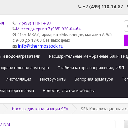
+7 (499) 110-14-87
+7 (499) 110-14-87
Мессенджеры: +7 (985) 920-04-64
41км МКАД, ярмарка «Мельница», магазин А 9/5.
с 9-00 до 18-00 без выходных
info@thermostock.ru
 и водонагреватели
Расширительные мембранные баки, Ги
охранительная арматура
Стабилизаторы напряжения, ИБП
Инсталляции
Инструменты
Запорная арматура
Те
сепараторы шлама
Новости, статьи и обзоры
Насосы для канализации SFA
SFA Канализационная с