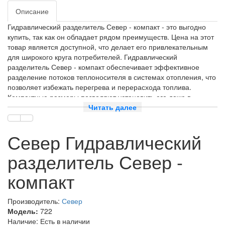
Описание
Гидравлический разделитель Север - компакт - это выгодно
купить, так как он обладает рядом преимуществ. Цена на этот
товар является доступной, что делает его привлекательным
для широкого круга потребителей. Гидравлический
разделитель Север - компакт обеспечивает эффективное
разделение потоков теплоносителя в системах отопления, что
позволяет избежать перегрева и перерасхода топлива.
Компактные размеры позволяют установить его даже в
небольших помещениях, что делает его идеальным выбором
Читать далее
для небольших домов и квартир. Гидравлический разделитель
Север - компакт - это инновационное решение для
Север Гидравлический
эффективного распределения теплоносителя в системах
отопления. Этот компактный разделитель обеспечивает
разделитель Север -
равномерное распределение теплоносителя по всем
контурам системы, предотвращая перегрев и перепады
компакт
температуры в отдельных помещениях.
Гидравлический разделитель Север - компакт обладает
Производитель:
Север
высокой пропускной способностью и способен работать с
Модель:
722
различными типами котлов и насосов. Он изготовлен из
Наличие: Есть в наличии