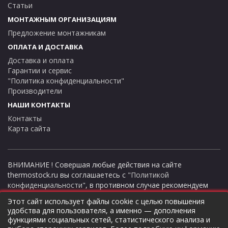
Статьи
Давление 6 бар
МОНТАЖНЫМ ОРГАНИЗАЦИЯМ
Номинальная мощность 100 кВт
Предложение монтажникам
ОПЛАТА И ДОСТАВКА
Габаритные размеры 510/180/100
Доставка и оплата
Гарантии и сервис
Вес брутто 5,2 кг
"Политика конфиденциальности"
Производители
Артикул 1925003
НАШИ КОНТАКТЫ
Контакты
Карта сайта
ВНИМАНИЕ ! Совершая любые действия на сайте
thermostock.ru вы соглашаетесь с
"Политикой
конфиденциальности"
, в противном случае рекомендуем
покинуть данный сайт. Цены и информация представлена на
Этот сайт использует файлы cookie с целью повышения
данном сайте в ознакомительных целях и не являются
удобства для пользователя, а именно — дополнения
публичной офертой ни при каких обстоятельствах!
функциями социальных сетей, статистического анализа и
ТермоСток - все для отопления и водоснабжения © 2026