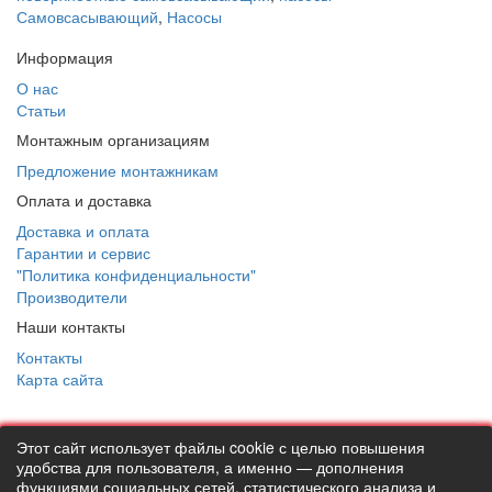
Самовсасывающий
,
Насосы
Информация
О нас
Статьи
Монтажным организациям
Предложение монтажникам
Оплата и доставка
Доставка и оплата
Гарантии и сервис
"Политика конфиденциальности"
Производители
Наши контакты
Контакты
Карта сайта
Этот сайт использует файлы cookie с целью повышения
ВНИМАНИЕ ! Совершая любые действия на сайте
удобства для пользователя, а именно — дополнения
thermostock.ru вы соглашаетесь с
"Политикой
функциями социальных сетей, статистического анализа и