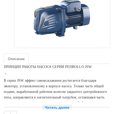
Описание
ПРИНЦИП РАБОТЫ НАСОСА СЕРИИ PEDROLLO JSW:
"
В серии JSW эффект самовсасывания достигается благодаря
эжектору, установленному в корпусе насоса. Только часть общей
подачи, выработанной рабочим колесом закрытого центробежного
типа, направляется в нагнетательный патрубок; оставшаяся часть
рециркулируется посредством эжектора, который, будучи соединен с
Читать далее
камерой всасывания, создает в ней разрежение, необходимое для