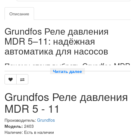
Описание
Grundfos Реле давления
MDR 5–11: надёжная
автоматика для насосов
Почему стоит выбрать Grundfos MDR
5–11?
Читать далее
Grundfos Реле давления MDR 5–11 — это высококачественное
устройство, предназначенное для автоматического
Grundfos Реле давления
управления работой насоса в системах водоснабжения и
отопления. Благодаря своей надёжности и простоте в
MDR 5 - 11
использовании, оно стало популярным выбором среди
профессионалов и домашних мастеров.
Производитель:
Grundfos
Основные функции и преимущества
Модель:
2403
Наличие: Есть в наличии