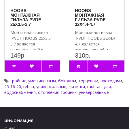
HOOBS
HOOBS
МОНТАЖНАЯ
МОНТАЖНАЯ
ГИЛЬЗА PVDF
ГИЛЬЗА PVDF
25X3.5-3.7
32X4.4-4.7
Монтажная гильза
Монтажная гильза
PVDF HOOBS 25x3.5-
PVDF HOOBS 32x4.4-
3.7 является
4.7 является
универсальной и
универсальной и
149р.
310р.
подходит для
подходит для
соединений труб и..
соединений труб и..
тройник
,
уменьшенным
,
боковым
,
торцевым
,
проходами
,
25-16-20
,
rehau
,
универсальные
,
фитинги
,
rautitan
,
для
,
водоснабжения
,
отопления тройник
,
универсальные
ИНФОРМАЦИЯ
О нас