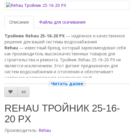
Описание
Файлы для скачивания
Тройник Rehau 25-16-20 PX
— надёжное и качественное
решение для вашей системы водоснабжения
Rehau
— известный бренд, который зарекомендовал себя
как производитель высококачественных товаров для
строительства и ремонта. Тройник Rehau 25-16-20 PX не
является исключением. Этот фитинг предназначен для
систем водоснабжения и отопления и обеспечивает
надёжное и герметичное соединение труб.
Читать далее
Преимущества тройника Rehau 25-16-20 PX:
Высокое качество.
Тройник изготовлен из прочного
и долговечного материала, который устойчив к
REHAU ТРОЙНИК 25-16-
коррозии и механическим повреждениям.
Простота монтажа.
Благодаря продуманной
20 PX
конструкции, тройник легко устанавливается и не
требует специальных навыков или инструментов.
Производитель:
Rehau
Герметичность.
Фитинг обеспечивает герметичное