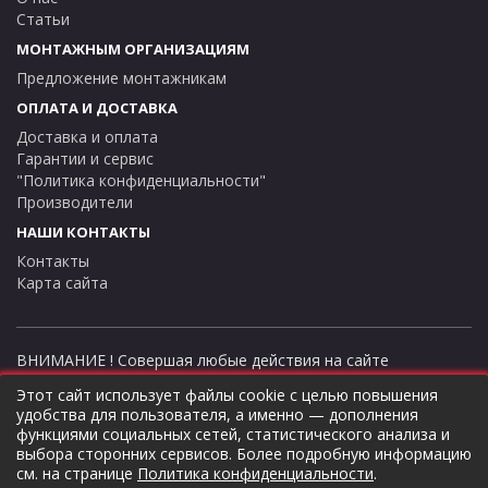
Статьи
МОНТАЖНЫМ ОРГАНИЗАЦИЯМ
Предложение монтажникам
ОПЛАТА И ДОСТАВКА
Доставка и оплата
Гарантии и сервис
"Политика конфиденциальности"
Производители
НАШИ КОНТАКТЫ
Контакты
Карта сайта
ВНИМАНИЕ ! Совершая любые действия на сайте
thermostock.ru вы соглашаетесь с
"Политикой
Этот сайт использует файлы cookie с целью повышения
конфиденциальности"
, в противном случае рекомендуем
удобства для пользователя, а именно — дополнения
покинуть данный сайт. Цены и информация представлена на
функциями социальных сетей, статистического анализа и
данном сайте в ознакомительных целях и не являются
выбора сторонних сервисов. Более подробную информацию
публичной офертой ни при каких обстоятельствах!
см. на странице
Политика конфиденциальности
.