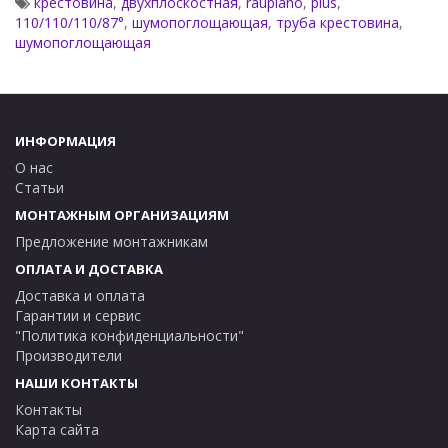
крестовина
,
двухплоскостная
,
raupiano
,
plus
,
- размеры (Z
xZ
хZ
) 57х62х62 мм
1
2
3
110/110/110/87°
,
шумопоглощающая
,
труба крестовина
,
- вес 0,686 гр
шумопоглощающая
Артикул 11215641003
ИНФОРМАЦИЯ
О нас
Статьи
МОНТАЖНЫМ ОРГАНИЗАЦИЯМ
Предложение монтажникам
ОПЛАТА И ДОСТАВКА
Доставка и оплата
Гарантии и сервис
"Политика конфиденциальности"
Производители
НАШИ КОНТАКТЫ
Контакты
Карта сайта