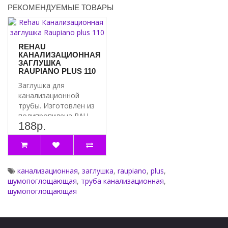
РЕКОМЕНДУЕМЫЕ ТОВАРЫ
REHAU
КАНАЛИЗАЦИОННАЯ
ЗАГЛУШКА
RAUPIANO PLUS 110
Заглушка для
канализационной
трубы. Изготовлен из
полипропилена RAU-
188р.
ПП, усиленный
минералами. ..
канализационная
,
заглушка
,
raupiano
,
plus
,
шумопоглощающая
,
труба канализационная
,
шумопоглощающая