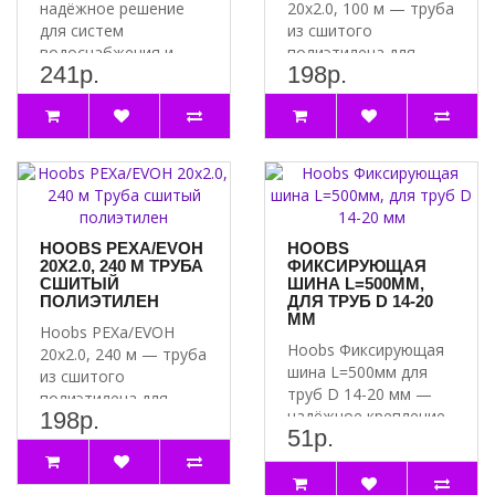
надёжное решение
20х2.0, 100 м — труба
для систем
из сшитого
водоснабжения и
полиэтилена для
241р.
198р.
отопления
надёжной и
Преимущества трубы
долговечной систем..
мета..
HOOBS PEXA/EVOH
HOOBS
20Х2.0, 240 М ТРУБА
ФИКСИРУЮЩАЯ
СШИТЫЙ
ШИНА L=500ММ,
ПОЛИЭТИЛЕН
ДЛЯ ТРУБ D 14-20
ММ
Hoobs PEXa/EVOH
Hoobs Фиксирующая
20х2.0, 240 м — труба
шина L=500мм для
из сшитого
труб D 14-20 мм —
полиэтилена для
надёжное крепление
198р.
надёжной системы
51р.
для вашей системы..
водоснабжени..