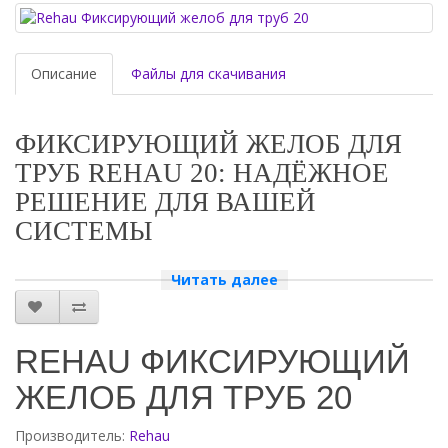
Описание
Файлы для скачивания
ФИКСИРУЮЩИЙ ЖЕЛОБ ДЛЯ
ТРУБ REHAU 20: НАДЁЖНОЕ
РЕШЕНИЕ ДЛЯ ВАШЕЙ
СИСТЕМЫ
ПРЕИМУЩЕСТВА ФИКСИРУЮЩЕГО ЖЕЛОБА REHAU
Читать далее
Фиксирующий желоб для труб Rehau 20 — это высококачественный
продукт, который обеспечивает надёжную фиксацию труб в системе
отопления, канализации и водоснабжения. Он изготовлен из
REHAU ФИКСИРУЮЩИЙ
прочного материала, который устойчив к коррозии и механическим
повреждениям.
ЖЕЛОБ ДЛЯ ТРУБ 20
Почему стоит выбрать фиксирующий желоб Rehau?
Производитель:
Rehau