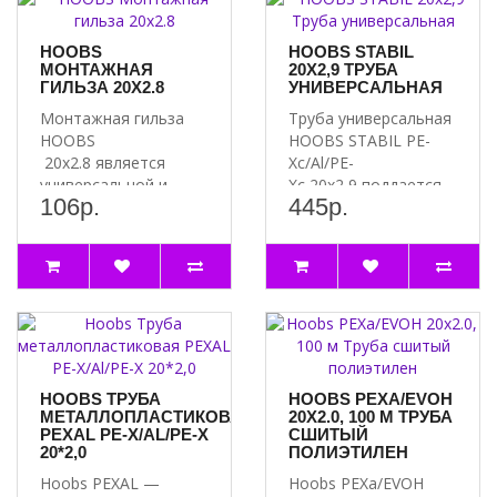
HOOBS
HOOBS STABIL
МОНТАЖНАЯ
20Х2,9 ТРУБА
ГИЛЬЗА 20X2.8
УНИВЕРСАЛЬНАЯ
Монтажная гильза
Труба универсальная
HOOBS
HOOBS STABIL PE-
20x2.8 является
Xc/Al/PE-
универсальной и
Xc 20х2,9 поддается
106р.
445р.
подходит для
изгибу, подходит для
соединений труб из
нару..
сш..
HOOBS ТРУБА
HOOBS PEXA/EVOH
МЕТАЛЛОПЛАСТИКОВАЯ
20Х2.0, 100 М ТРУБА
PEXAL PE-X/AL/PE-X
СШИТЫЙ
20*2,0
ПОЛИЭТИЛЕН
Hoobs PEXAL —
Hoobs PEXa/EVOH