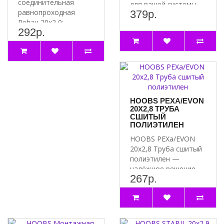
соединительная
для вашей системы
равнопроходная
379р.
водоснабжения ..
Rehau 20x2,0:
292р.
надёжное соединение
для вашей системы
Преимущес..
HOOBS PEXA/EVON
20Х2,8 ТРУБА
СШИТЫЙ
ПОЛИЭТИЛЕН
HOOBS PEXa/EVON
20х2,8 Труба сшитый
полиэтилен —
надёжное решение
267р.
для вашей системы
водоснабже..