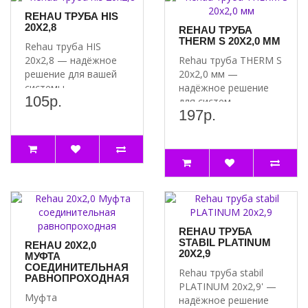
REHAU ТРУБА HIS
20Х2,8
REHAU ТРУБА
THERM S 20Х2,0 ММ
Rehau труба HIS
20х2,8 — надёжное
Rehau труба THERM S
решение для вашей
20х2,0 мм —
системы
надёжное решение
105р.
водоснабжения
для систем
197р.
Ищете качественные
отопления и
материа..
водоснабжения
Почем..
REHAU ТРУБА
STABIL PLATINUM
REHAU 20X2,0
20Х2,9
МУФТА
СОЕДИНИТЕЛЬНАЯ
Rehau труба stabil
РАВНОПРОХОДНАЯ
PLATINUM 20х2,9' —
Муфта
надёжное решение