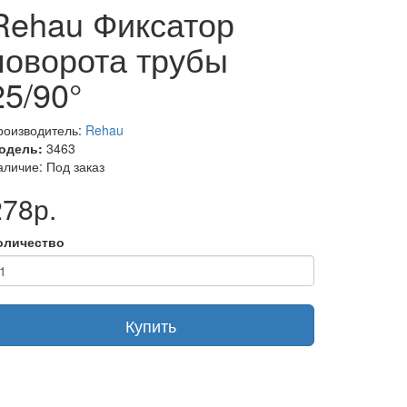
Rehau Фиксатор
поворота трубы
25/90°
роизводитель:
Rehau
одель:
3463
аличие: Под заказ
278р.
оличество
Купить