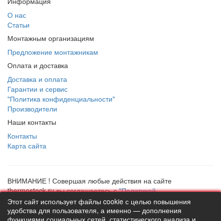
Информация
О нас
Статьи
Монтажным организациям
Предложение монтажникам
Оплата и доставка
Доставка и оплата
Гарантии и сервис
"Политика конфиденциальности"
Производители
Наши контакты
Контакты
Карта сайта
ВНИМАНИЕ ! Совершая любые действия на сайте
thermostock.ru вы соглашаетесь с
"Политикой
конфиденциальности"
, в противном случае рекомендуем
Этот сайт использует файлы cookie с целью повышения
покинуть данный сайт. Цены и информация представлена на
удобства для пользователя, а именно — дополнения
функциями социальных сетей, статистического анализа и
данном сайте в ознакомительных целях и не являются