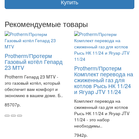
Переналадка котла на сжиженный газ осуществляется с помощью
Купить
специального комплекта перевода, замены форсунки и газового
клапана.
Рекомендуемые товары
Артикул 0020095608
Protherm/Протерм
Газовый котёл Гепард
23 MТV
Protherm/Протерм
Комплект перевода на
Protherm Гепард 23 MТV -
сжиженный газ для
это газовый котёл, который
котлов Рысь НК 11/24
обеспечит вам комфорт и
и Ягуар JTV 11/24
экономию в вашем доме. Б..
Комплект перевода на
85707р.
сжиженный газ для котлов
Рысь НК 11/24 и Ягуар JTV
11/24 - это набор
необходимы..
7942р.