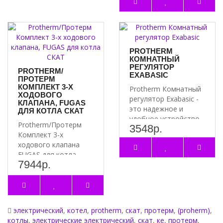
..
Выбирая электрический котёл Protherm Скат 18 кВт, вы получаете
надёжное и эффективное решение для отопления вашего
помещения.
PROTHERM
КОМНАТНЫЙ
РЕГУЛЯТОР
PROTHERM/
EXABASIC
ПРОТЕРМ
КОМПЛЕКТ 3-Х
Protherm Комнатный
ХОДОВОГО
регулятор Exabasic -
КЛАПАНА, FUGAS
это надежное и
ДЛЯ КОТЛА СКАТ
удобное устройство
Protherm/Протерм
3548р.
для контроля
Комплект 3-х
температуры в..
ходового клапана
FUGAS для котла
7944р.
СКАТ: надёжность и
эффективность П..
электрический
,
котел
,
protherm
,
скат
,
протерм
,
(proherm)
,
котлы
,
электрические электрический
,
скат
,
кe
,
протерм
,