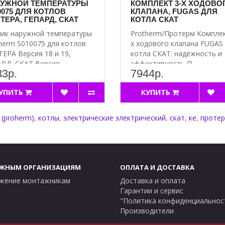
УЖНОЙ ТЕМПЕРАТУРЫ
КОМПЛЕКТ 3-Х ХОДОВО
0075 ДЛЯ КОТЛОВ
КЛАПАНА, FUGAS ДЛЯ
ТЕРА, ГЕПАРД, СКАТ
КОТЛА СКАТ
ик наружной температуры
Protherm/Протерм Комплек
herm S010075 для котлов
х ходового клапана FUGAS
ЕРА Версия 18 и 19,
котла СКАТ: надёжность и
РД, СКАТ Версия ..
эффективность П..
33р.
7944р.
УПИТЬ
КУПИТЬ
,
(proherm)
,
котлы
,
электрические электрический
,
скат
,
кe
,
проте
ЖНЫМ ОРГАНИЗАЦИЯМ
ОПЛАТА И ДОСТАВКА
жение монтажникам
Доставка и оплата
Гарантии и сервис
"Политика конфиденциальнос
Производители