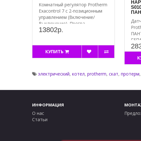
НАР
Комнатный регулятор Protherm
S01
Exacontrol 7 с 2-позиционным
ПАН
управлением (Включение/
Датч
Выключение). Програ..
Prot
13802р.
ПАНТ
ГЕПА
28
КУПИТЬ
К
электрический
,
котел
,
protherm
,
скат
,
протерм
ИНФОРМАЦИЯ
МОНТА
О нас
Предло
Статьи