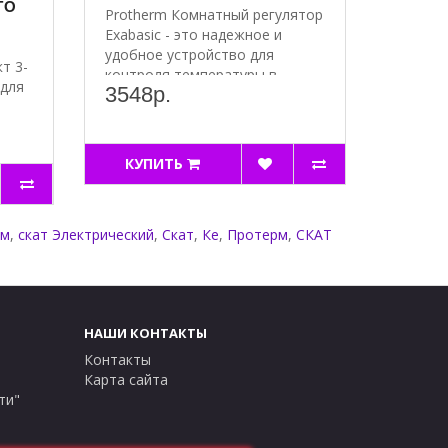
ГО
Protherm Комнатный регулятор
Exabasic - это надежное и
удобное устройство для
т 3-
контроля температуры в..
 для
3548р.
КУПИТЬ
рм
,
скат Электрический
,
Скат
,
Кe
,
Протерм
,
СКАТ
НАШИ КОНТАКТЫ
Контакты
Карта сайта
ти"