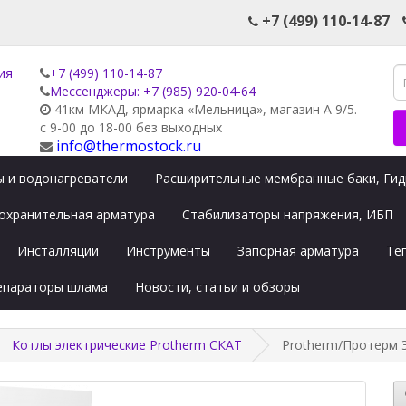
+7 (499) 110-14-87
+7 (499) 110-14-87
Мессенджеры: +7 (985) 920-04-64
41км МКАД, ярмарка «Мельница», магазин А 9/5.
с 9-00 до 18-00 без выходных
info@thermostock.ru
 и водонагреватели
Расширительные мембранные баки, Ги
охранительная арматура
Стабилизаторы напряжения, ИБП
Инсталляции
Инструменты
Запорная арматура
Те
сепараторы шлама
Новости, статьи и обзоры
Котлы электрические Protherm СКАТ
Protherm/Протерм Э