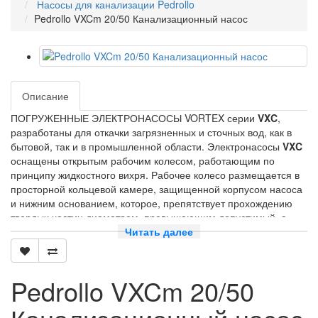
Насосы для канализации Pedrollo
Pedrollo VXCm 20/50 Канализационный насос
Описание
ПОГРУЖЕННЫЕ ЭЛЕКТРОНАСОСЫ VORTEX серии
VXC
,
разработаны для откачки загрязненных и сточных вод, как в
бытовой, так и в промышленной области. Электронасосы
VXC
оснащены открытым рабочим колесом, работающим по
принципу жидкостного вихря. Рабочее колесо размещается в
просторной кольцевой камере, защищенной корпусом насоса
и нижним основанием, которое, препятствует прохождению
твердых частиц диаметром, превышающим допустимый, а
также обеспечить прохождение твердых частиц во взвешенном
Читать далее
состоянии с присутствием удлиненных волокнистых тел, без
опасности закупорки. Температура перекачиваетой жидкости
до 40 градусов. Минимальное погружение при неприрывной
Pedrollo VXCm 20/50
работе у VXC 15-20-30/50 380 мм, а у VXC 15-20-30/70 430
мм. " Однофазные модели так же оснащены поплавковым
выключателем. Длина сетевого кабеля 10 метров.