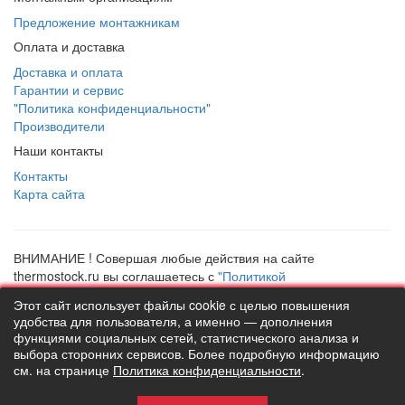
Предложение монтажникам
Оплата и доставка
Доставка и оплата
Гарантии и сервис
"Политика конфиденциальности"
Производители
Наши контакты
Контакты
Карта сайта
ВНИМАНИЕ ! Совершая любые действия на сайте
thermostock.ru вы соглашаетесь с
"Политикой
конфиденциальности"
, в противном случае рекомендуем
Этот сайт использует файлы cookie с целью повышения
покинуть данный сайт. Цены и информация представлена на
удобства для пользователя, а именно — дополнения
данном сайте в ознакомительных целях и не являются
функциями социальных сетей, статистического анализа и
публичной офертой ни при каких обстоятельствах!
выбора сторонних сервисов. Более подробную информацию
ТермоСток - все для отопления и водоснабжения © 2026
см. на странице
Политика конфиденциальности
.