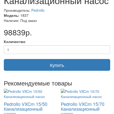
Канализационный насос
Макс. расход m3/ч
45.00
Напряжение сети, В
1х230
Производитель:
Pedrollo
Макс. напор м.
12.00
Мощность, кВт
1.50
Модель:
1837
Наличие: Под заказ
98839р.
Количество
Купить
Рекомендуемые товары
Pedrollo VXCm 15/50
Pedrollo VXCm 15/70
Канализационный
Канализационный
насос
насос