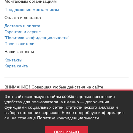
Монтажным организациям
Предложение монтажникам
Оплата и доставка
Доставка и оплата
Гарантии и сервис
"Политика конфиденциальности"
Производители
Наши контакты
Контакты
Карта сайта
ВНИМАНИЕ ! Совершая любые действия на сайте
thermostock.ru вы соглашаетесь с
"Политикой
Этот сайт использует файлы cookie с целью повышения
конфиденциальности"
, в противном случае рекомендуем
удобства для пользователя, а именно — дополнения
покинуть данный сайт. Цены и информация представлена на
функциями социальных сетей, статистического анализа и
данном сайте в ознакомительных целях и не являются
выбора сторонних сервисов. Более подробную информацию
публичной офертой ни при каких обстоятельствах!
см. на странице
Политика конфиденциальности
.
ТермоСток - все для отопления и водоснабжения © 2026
ПРИНИМАЮ