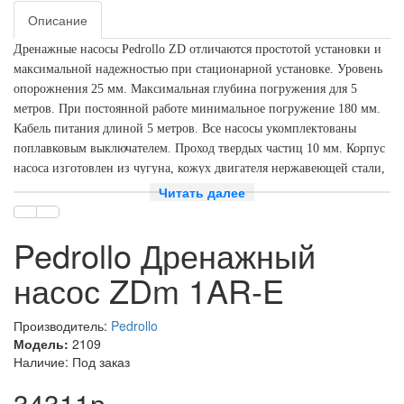
Описание
Дренажные насосы Pedrollo ZD отличаются простотой установки и
максимальной надежностью при стационарной установке. Уровень
опорожнения 25 мм. Максимальная глубина погружения для 5
метров. При постоянной работе минимальное погружение 180 мм.
Кабель питания длиной 5 метров. Все насосы укомплектованы
поплавковым выключателем. Проход твердых частиц 10 мм. Корпус
насоса изготовлен из чугуна, кожух двигателя нержавеющей стали,
рабочее колесо из технополимера.
Читать далее
Макс. расход m3/ч
18.00
Мощность, кВт
0.60
Макс. напор м.
13.50
Pedrollo Дренажный
насос ZDm 1AR-E
Производитель:
Pedrollo
Модель:
2109
Наличие: Под заказ
34311р.