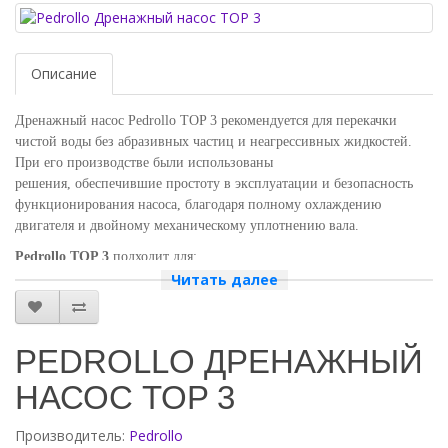
Описание
Дренажный насос Pedrollo TOP 3 рекомендуется для перекачки
чистой воды без абразивных частиц и неагрессивных жидкостей.
При его производстве были использованы
решения, обеспечившие простоту в эксплуатации и безопасность
функционирования насоса, благодаря полному охлаждению
двигателя и двойному механическому уплотнению вала.
Pedrollo TOP 3
подходит для:
Читать далее
осушения небольших затопленных объектов,
отвода бытовых стоков (стиральные и посудомоечные
машины),
PEDROLLO ДРЕНАЖНЫЙ
для опорожнения сборных колодцев.
Важные особенности Pedrollo TOP 3:
НАСОС TOP 3
Прохождение твердых частиц во взвешенном состоянии до
Производитель:
10 мм
Pedrollo