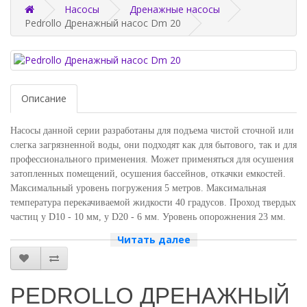
Насосы
Дренажные насосы
Pedrollo Дренажный насос Dm 20
Описание
Насосы данной серии разработаны для подъема чистой сточной или
слегка загрязненной воды, они подходят как для бытового, так и для
профессионального применения. Может применяться для осушения
затопленных помещений, осушения бассейнов, откачки емкостей.
Максимальный уровень погружения 5 метров. Максимальная
температура перекачиваемой жидкости 40 градусов. Проход твердых
частиц у D10 - 10 мм, у D20 - 6 мм. Уровень опорожнения 23 мм.
При постоянной работе минимальное погружение 220 мм. Кабель
Читать далее
питания длиной 5 метров. Насосная часть выполнена из чугуна,
корпус двигателя из нержавеющей стали, рабочее колесо из
полимера.
PEDROLLO ДРЕНАЖНЫЙ
Макс. расход m3/ч
12.00
Мощность, кВт
0.75