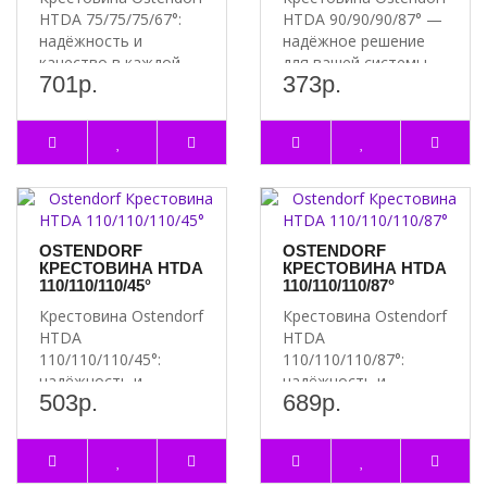
HTDA 75/75/75/67°:
HTDA 90/90/90/87° —
надёжность и
надёжное решение
качество в каждой
для вашей системы
701р.
373р.
детали Почему стоит
отопления П..
вы..
OSTENDORF
OSTENDORF
КРЕСТОВИНА HTDA
КРЕСТОВИНА HTDA
110/110/110/45°
110/110/110/87°
Крестовина Ostendorf
Крестовина Ostendorf
HTDA
HTDA
110/110/110/45°:
110/110/110/87°:
надёжность и
надёжность и
503р.
689р.
качество в каждой
качество в каждой
детали Почему
детали Почему
стоит..
стоит..