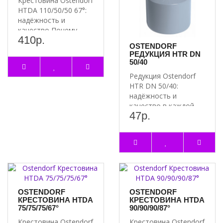
Крестовина Ostendorf
HTDA 110/50/50 67°:
надёжность и
качество Почему
410р.
стоит выбрать
OSTENDORF
крестовин..
РЕДУКЦИЯ HTR DN
50/40
Редукция Ostendorf
HTR DN 50/40:
надёжность и
качество в каждой
47р.
детали Почему стоит
выбрать редук..
OSTENDORF
OSTENDORF
КРЕСТОВИНА HTDA
КРЕСТОВИНА HTDA
75/75/75/67°
90/90/90/87°
Крестовина Ostendorf
Крестовина Ostendorf