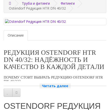
Труба и фитинги
Фитинги
Ostendorf Редукция HTR DN 40/32
Описание
РЕДУКЦИЯ OSTENDORF HTR
DN 40/32: НАДЁЖНОСТЬ И
КАЧЕСТВО В КАЖДОЙ ДЕТАЛИ
ПОЧЕМУ СТОИТ ВЫБРАТЬ РЕДУКЦИЮ OSTENDORF HTR
DN 40/32?
Читать далее
Редукция Ostendorf HTR DN 40/32 — это высококачественный
продукт, который обеспечивает надёжное и безопасное соединение
труб разного диаметра. Она изготовлена из прочного материала,
OSTENDORF РЕДУКЦИЯ
который устойчив к коррозии и механическим повреждениям.
Благодаря своей конструкции, редукция обеспечивает