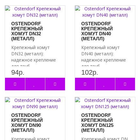
OSTENDORF
OSTENDORF
КРЕПЕЖНЫЙ
КРЕПЕЖНЫЙ
ХОМУТ DN32
ХОМУТ DN40
(МЕТАЛЛ)
(МЕТАЛЛ)
Крепежный хомут
Крепежный хомут
DN32 (металл):
DN40 (металл):
надежное крепление
надежное крепление
для труб
для труб
94р.
102р.
Преимущества
Преимущества
крепежного хомута
крепежного хомута
DN32 ..
DN40 ..
OSTENDORF
OSTENDORF
КРЕПЕЖНЫЙ
КРЕПЕЖНЫЙ
ХОМУТ DN90
ХОМУТ DN125
(МЕТАЛЛ)
(МЕТАЛЛ)
Крепежный хомут
Крепежный хомут DN