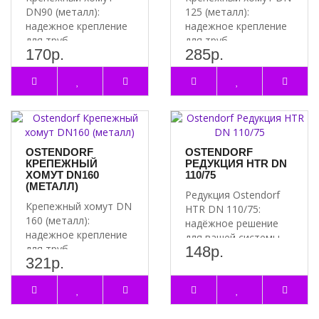
DN90 (металл):
125 (металл):
надежное крепление
надежное крепление
для труб
для труб
170р.
285р.
Преимущества
Преимущества
крепежного хомута
крепежного хомута
DN90 ..
DN 12..
OSTENDORF
OSTENDORF
КРЕПЕЖНЫЙ
РЕДУКЦИЯ HTR DN
ХОМУТ DN160
110/75
(МЕТАЛЛ)
Редукция Ostendorf
Крепежный хомут DN
HTR DN 110/75:
160 (металл):
надёжное решение
надежное крепление
для вашей системы
для труб
148р.
Преимущества
321р.
Преимущества
редукции Ostend..
крепежного хомута
DN 16..