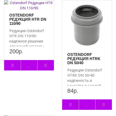
OSTENDORF
РЕДУКЦИЯ HTR DN
110/90
Редукция Ostendorf
HTR DN 110/90:
надёжное решение
для вашей системы
200р.
Преимущества
OSTENDORF
редукции Ostend..
РЕДУКЦИЯ HTRK
DN 50/40
Редукция Ostendorf
HTRK DN 50/40:
надёжность и
качество в каждой
84р.
детали Почему стоит
выбрать реду..