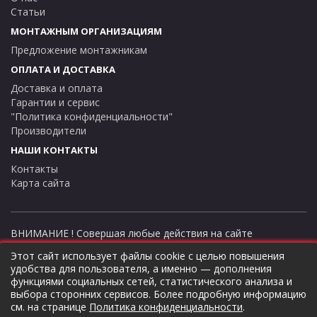
Статьи
МОНТАЖНЫМ ОРГАНИЗАЦИЯМ
Предложение монтажникам
ОПЛАТА И ДОСТАВКА
Доставка и оплата
Гарантии и сервис
"Политика конфиденциальности"
Производители
НАШИ КОНТАКТЫ
Контакты
Карта сайта
ВНИМАНИЕ ! Совершая любые действия на сайте
thermostock.ru вы соглашаетесь с
"Политикой
Этот сайт использует файлы cookie с целью повышения
конфиденциальности"
, в противном случае рекомендуем
удобства для пользователя, а именно — дополнения
покинуть данный сайт. Цены и информация представлена на
функциями социальных сетей, статистического анализа и
данном сайте в ознакомительных целях и не являются
выбора сторонних сервисов. Более подробную информацию
публичной офертой ни при каких обстоятельствах!
см. на странице
Политика конфиденциальности
.