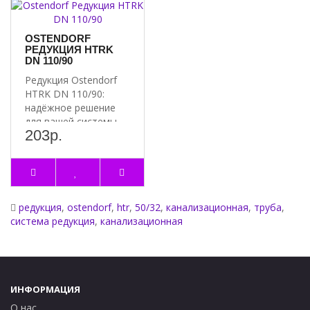
OSTENDORF
РЕДУКЦИЯ HTRK
DN 110/90
Редукция Ostendorf
HTRK DN 110/90:
надёжное решение
для вашей системы
203р.
Преимущества
редукции ..
редукция
,
ostendorf
,
htr
,
50/32
,
канализационная
,
труба
,
система редукция
,
канализационная
ИНФОРМАЦИЯ
О нас