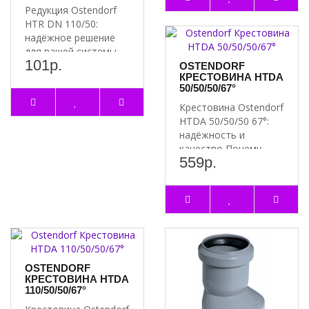
Редукция Ostendorf
HTR DN 110/50:
надёжное решение
для вашей системы
101р.
Преимущества
OSTENDORF
КРЕСТОВИНА HTDA
редукции Ostend..
50/50/50/67°
Крестовина Ostendorf
HTDA 50/50/50 67°:
надёжность и
качество Почему
559р.
стоит выбрать
крестовину..
OSTENDORF
КРЕСТОВИНА HTDA
110/50/50/67°