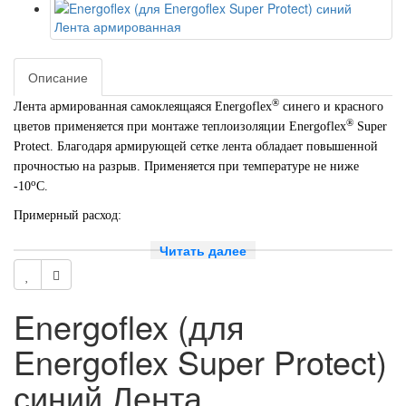
Описание
®
Лента армированная самоклеящаяся Energoflex
синего и красного
®
цветов применяется при монтаже теплоизоляции Energoflex
Super
Protect. Благодаря армирующей сетке лента обладает повышенной
прочностью на разрыв. Применяется при температуре не ниже
о
-10
С.
Примерный расход:
1,15 – 1,45 длины прямых участков трубопровода;
Читать далее
26 м на 10 м2 изолируемой поверхности
- ширина 48 мм
Energoflex (для
- длина 25 м
Energoflex Super Protect)
Артикул EPRL04825ARSKBLR
синий Лента