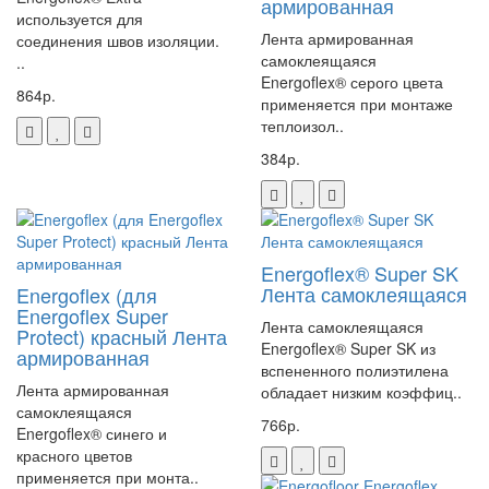
армированная
используется для
Лента армированная
соединения швов изоляции.
самоклеящаяся
..
Energoflex® серого цвета
864р.
применяется при монтаже
теплоизол..
384р.
Energoflex® Super SK
Лента самоклеящаяся
Energoflex (для
Energoflex Super
Лента самоклеящаяся
Protect) красный Лента
Energoflex® Super SK из
армированная
вспененного полиэтилена
Лента армированная
обладает низким коэффиц..
самоклеящаяся
766р.
Energoflex® синего и
красного цветов
применяется при монта..