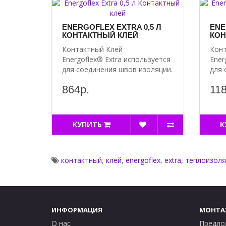
ENERGOFLEX EXTRA 0,5 Л
ENE
КОНТАКТНЫЙ КЛЕЙ
КОН
Контактный Клей
Конт
Energoflex® Extra используется
Ener
для соединения швов изоляции.
для 
..
..
864р.
118
КУПИТЬ
К
контактный
,
клей
,
energoflex
,
extra
,
теплоизоля
ИНФОРМАЦИЯ
МОНТА
О нас
Предло