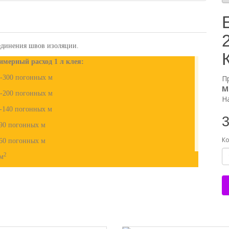
оединения швов изоляции.
имерный расход 1 л клея:
-300 погонных м
П
М
-200 погонных м
Н
-140 погонных м
3
90 погонных м
Ко
60 погонных м
2
м