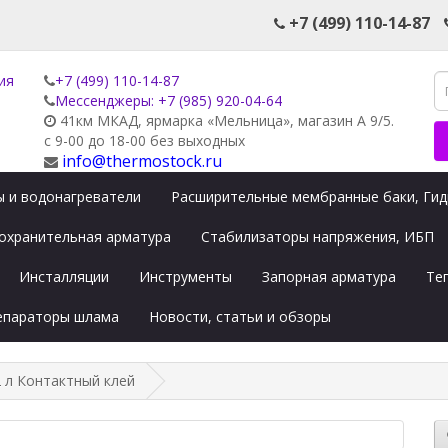
+7 (499) 110-14-87
+7 (499) 110-14-87
Мессенджеры: +7 (985) 920-04-64
41км МКАД, ярмарка «Мельница», магазин А 9/5.
с 9-00 до 18-00 без выходных
info@thermostock.ru
 и водонагреватели
Расширительные мембранные баки, Ги
охранительная арматура
Стабилизаторы напряжения, ИБП
Инсталляции
Инструменты
Запорная арматура
Те
сепараторы шлама
Новости, статьи и обзоры
 2 л Контактный клей