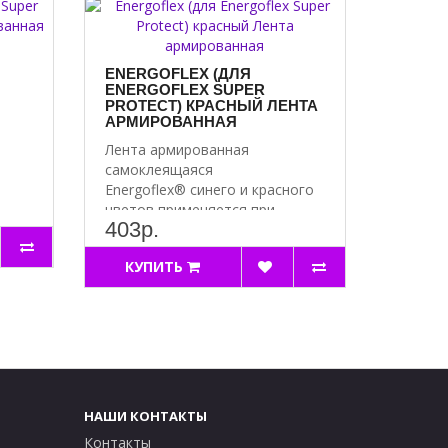
ENERGOFLEX (ДЛЯ
ENERGOFLEX SUPER
PROTECT) КРАСНЫЙ ЛЕНТА
АРМИРОВАННАЯ
Лента армированная
самоклеящаяся
Energoflex® синего и красного
цветов применяется при
403р.
монта..
КУПИТЬ
НАШИ КОНТАКТЫ
Контакты