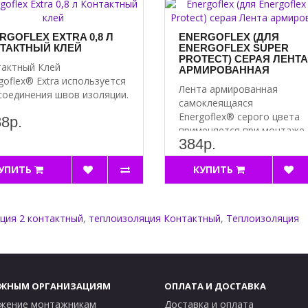
RGOFLEX EXTRA 0,8 Л
ENERGOFLEX (ДЛЯ
ТАКТНЫЙ КЛЕЙ
ENERGOFLEX SUPER
PROTECT) СЕРАЯ ЛЕНТА
актный Клей
АРМИРОВАННАЯ
goflex® Extra используется
Лента армированная
соединения швов изоляции.
самоклеящаяся
Energoflex® серого цвета
8р.
применяется при монтаже
384р.
теплоизол..
УПИТЬ
КУПИТЬ
ция 2 контактный
,
теплоизоляция Контактный
,
Теплоизоляция
ЖНЫМ ОРГАНИЗАЦИЯМ
ОПЛАТА И ДОСТАВКА
жение монтажникам
Доставка и оплата