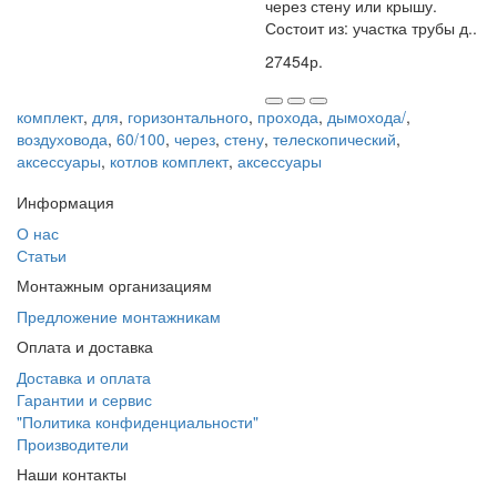
через стену или крышу.
- Надежность: комплект изготовлен из качественных
Состоит из: участка трубы д..
материалов, что обеспечивает его долговечность и
надежность.
27454р.
- Универсальность: комплект подходит для различных типов
стен, включая кирпичные, бетонные и деревянные.
комплект
,
для
,
горизонтального
,
прохода
,
дымохода/
,
- Экономия времени: благодаря телескопической конструкции,
воздуховода
,
60/100
,
через
,
стену
,
телескопический
,
установка комплекта занимает меньше времени, чем
аксессуары
,
котлов комплект
,
аксессуары
сверление большого отверстия.
- Эстетический вид: после установки комплекта, стена
Информация
выглядит аккуратно и эстетично.
О нас
В целом, комплект для горизонтального прохода 60/100 через
Статьи
стену, телескопический от Vaillant - это удобное и практичное
Монтажным организациям
решение для монтажа систем отопления и
Предложение монтажникам
кондиционирования, которое обеспечивает надежность,
экономию времени и эстетический вид.
Оплата и доставка
Доставка и оплата
Гарантии и сервис
"Политика конфиденциальности"
Производители
Наши контакты