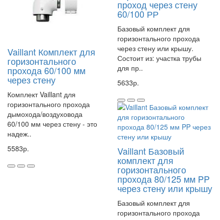
проход через стену
60/100 РР
Базовый комплект для
горизонтального прохода
через стену или крышу.
Vaillant Комплект для
Состоит из: участка трубы
горизонтального
для пр..
прохода 60/100 мм
через стену
5633р.
Комплект Vaillant для
горизонтального прохода
дымохода/воздуховода
60/100 мм через стену - это
Комплект для горизонтального прохода 60/100 через стену,
надеж..
телескопический от Vaillant - это удобное и практичное
решение для монтажа систем отопления и
5583р.
Vaillant Базовый
кондиционирования. Он позволяет провести трубы через
комплект для
стену без необходимости сверления большого отверстия.
горизонтального
прохода 80/125 мм PP
Преимущества комплекта:
через стену или крышу
- Легкость установки: благодаря телескопической конструкции,
Базовый комплект для
комплект легко устанавливается без необходимости
горизонтального прохода
использования дополнительных инструментов.