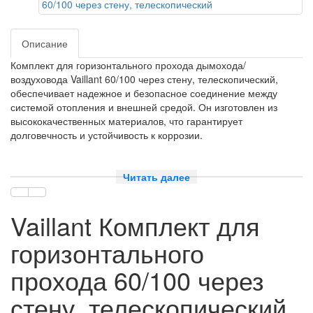
Описание
Комплект для горизонтального прохода дымохода/
воздуховода Vaillant 60/100 через стену, телескопический,
обеспечивает надежное и безопасное соединение между
системой отопления и внешней средой. Он изготовлен из
высококачественных материалов, что гарантирует
долговечность и устойчивость к коррозии.
Читать далее
Телескопическая конструкция позволяет легко регулировать
длину прохода в зависимости от толщины стены, обеспечивая
Vaillant Комплект для
точное и эффективное соединение. Комплект включает все
необходимые элементы для установки, включая
горизонтального
уплотнительные прокладки и крепежные элементы.
прохода 60/100 через
стену, телескопический
Этот комплект идеально подходит для использования с