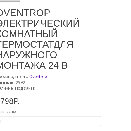
OVENTROP
ЭЛЕКТРИЧЕСКИЙ
КОМНАТНЫЙ
ТЕРМОСТАТДЛЯ
НАРУЖНОГО
МОНТАЖА 24 В
роизводитель:
Oventrop
одель:
2992
аличие: Под заказ
798Р.
личество