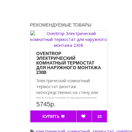
РЕКОМЕНДУЕМЫЕ ТОВАРЫ
OVENTROP
ЭЛЕКТРИЧЕСКИЙ
КОМНАТНЫЙ ТЕРМОСТАТ
ДЛЯ НАРУЖНОГО МОНТАЖА
230В
Электрический комнатный
термостат (монтаж
непосредственно на стену или
под штукатурку) применяется
5745р.
д..
КУПИТЬ
электрический
,
комнатный
,
термостат
,
oventro