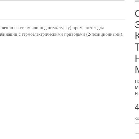
твенно на стену или под штукатурку) применяется для
мбинации с термоэлектрическими приводами (2-позиционными).
П
М
Н
4
Ко