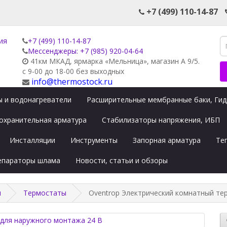
+7 (499) 110-14-87
+7 (499) 110-14-87
Мессенджеры: +7 (985) 920-04-64
41км МКАД, ярмарка «Мельница», магазин А 9/5.
с 9-00 до 18-00 без выходных
info@thermostock.ru
 и водонагреватели
Расширительные мембранные баки, Ги
охранительная арматура
Стабилизаторы напряжения, ИБП
Инсталляции
Инструменты
Запорная арматура
Те
сепараторы шлама
Новости, статьи и обзоры
ы
Термостаты
Oventrop Электрический комнатный те