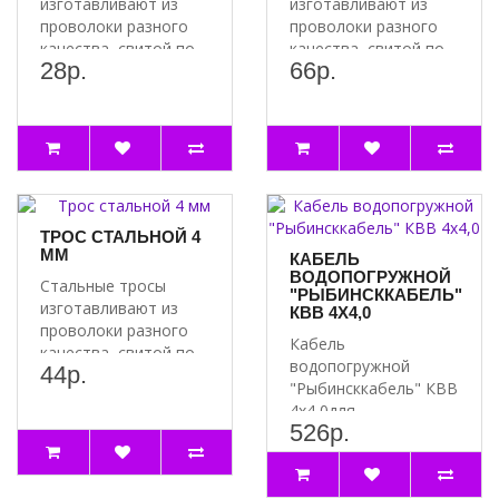
изготавливают из
изготавливают из
проволоки разного
проволоки разного
качества, свитой по
качества, свитой по
28р.
66р.
спирали. Стальная
спирали. Стальная
проволо..
проволо..
ТРОС СТАЛЬНОЙ 4
ММ
КАБЕЛЬ
ВОДОПОГРУЖНОЙ
Стальные тросы
"РЫБИНСККАБЕЛЬ"
изготавливают из
КВВ 4Х4,0
проволоки разного
Кабель
качества, свитой по
водопогружной
44р.
спирали. Стальная
"Рыбинсккабель" КВВ
проволо..
4х4,0для
526р.
водопогружных
двигателей
применяются для..