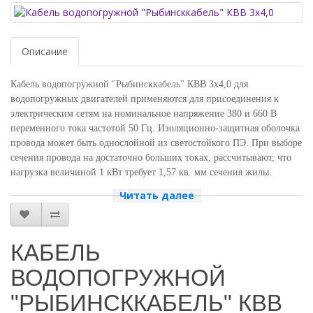
Описание
Кабель водопогружной "Рыбинсккабель" КВВ 3х4,0 д
ля
водопогружных двигателей применяются для присоединения к
электрическим сетям на номинальное напряжение 380 и 660 В
переменного тока частотой 50 Гц. Изоляционно-защитная оболочка
провода может быть однослойной из светостойкого ПЭ. При выборе
сечения провода на достаточно больших токах, рассчитывают, что
нагрузка величиной 1 кВт требует 1,57 кв. мм сечения жилы.
Провод и кабель для водопогружных двигателей. Для
Читать далее
присоединения к электрическим сетям на номинальное напряжение
380, 660 В переменного тока частотой 50 Гц. Возможна прокладка в
сухих, влажных и мокрых помещениях, а также под открытым
КАБЕЛЬ
небом.
- круглый, 3-х жильный,
ВОДОПОГРУЖНОЙ
- сечение 4,0 мм
"РЫБИНСККАБЕЛЬ" КВВ
- максимальное рабочее давление 70 бар