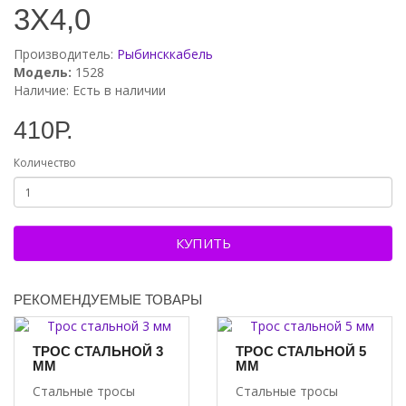
3Х4,0
о
- максимальная рабочая температура воды + 60
С
Производитель:
Рыбинсккабель
Артикул
КВВ 3х4,0
Модель:
1528
Наличие: Есть в наличии
410Р.
Количество
КУПИТЬ
РЕКОМЕНДУЕМЫЕ ТОВАРЫ
ТРОС СТАЛЬНОЙ 3
ТРОС СТАЛЬНОЙ 5
ММ
ММ
Стальные тросы
Стальные тросы