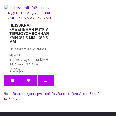
HEISSKRAFT
КАБЕЛЬНАЯ МУФТА
ТЕРМОУСАДОЧНАЯ
КМН 3*1,5 ММ - 3*2,5
ММ
Heisskraft Кабельная
муфта
термоусадочная КМН
31,5 мм - 32,5 мм:
700р.
надёжное решение
для систем отоплен..
кабель водопогружной "рыбинсккабель" квв 3х4
,
0
Кабель
,