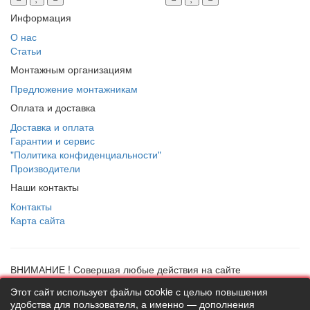
Информация
О нас
Статьи
Монтажным организациям
Предложение монтажникам
Оплата и доставка
Доставка и оплата
Гарантии и сервис
"Политика конфиденциальности"
Производители
Наши контакты
Контакты
Карта сайта
ВНИМАНИЕ ! Совершая любые действия на сайте
thermostock.ru вы соглашаетесь с
"Политикой
Этот сайт использует файлы cookie с целью повышения
конфиденциальности"
, в противном случае рекомендуем
удобства для пользователя, а именно — дополнения