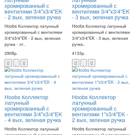
хромированный с
хромированный с
и легко установить её на нужном участке трубопровода.
вентилями 3/4"x3/4"EK
вентилями 3/4"x3/4"EK
Где купить заглушку Hoobs?
- 2 вых, зеленая ручка
- 3 вых, зеленая ручка
Вы можете приобрести заглушку Hoobs на нашем маркетплейсе. Мы
Hoobs Коллектор латунный
Hoobs Коллектор латунный
гарантируем высокое качество продукции и доступные цены. Не
хромированный с вентилями
хромированный с вентилями
упустите возможность обеспечить надёжность вашей системы
3/4"x3/4"EK - 2 вых, зеленая
3/4"x3/4"EK - 3 вых, зеленая
водоснабжения с помощью заглушки Hoobs!
ручка - эт..
ручка..
2908р.
4133р.
Артикул 02690H
Hoobs Коллектор
Hoobs Коллектор
латунный
латунный
хромированный с
хромированный с
вентилями 3/4"x3/4"EK
вентилями 1"x3/4"EK -
- 4 вых, зеленая ручка
2 вых, зеленая ручка
Hoobs Коллектор латунный
Hoobs Коллектор латунный
хромированный с вентилями
хромированный с вентилями