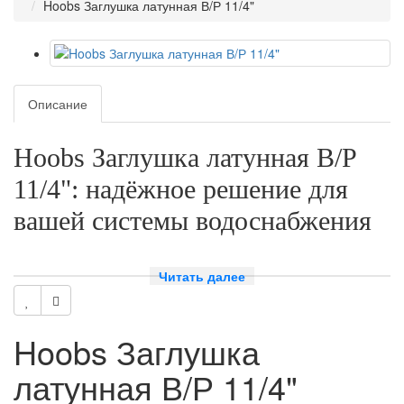
Hoobs Заглушка латунная В/Р 11/4"
Описание
Hoobs Заглушка латунная В/Р
11/4": надёжное решение для
вашей системы водоснабжения
Преимущества заглушки Hoobs
Читать далее
Заглушка Hoobs изготовлена из высококачественной латуни, что
обеспечивает её долговечность и устойчивость к коррозии. Она
Hoobs Заглушка
идеально подходит для использования в системах водоснабжения и
отопления, где требуется высокая надёжность и герметичность.
латунная В/Р 11/4"
Почему стоит выбрать заглушку Hoobs?