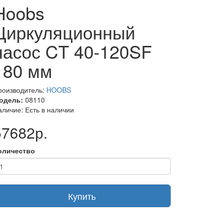
Hoobs
Циркуляционный
насос CT 40-120SF
180 мм
роизводитель:
HOOBS
одель:
08110
аличие: Есть в наличии
57682р.
оличество
Купить