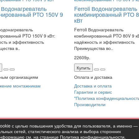
i Водонагреватель
Ferroli Водонагреватель
нированный PTO 150V 9
комбинированный PTO 8
кВт
 Водонагреватель
Ferroli Водонагреватель
рованный PTO 150V 9 кВт:
комбинированный PTO 80V 9 кВ
сть и эффективность
надёжность и эффективность
ества в..
Преимущества во..
22609р.
Купить
ным организациям
Оплата и доставка
жение монтажникам
Доставка и оплата
Гарантии и сервис
"Политика конфиденциальност
Производители
cookie с целью повышения удобства для пользователя, а именно —
ermostock.ru вы соглашаетесь с
"Политикой конфиденциальности"
ьных сетей, статистического анализа и выбора сторонних
сайте в ознакомительных целях и не являются публичной офертой 
информацию см. на странице
Политика конфиденциальности
.
 2026