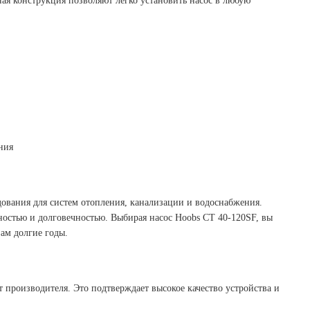
ая конструкция позволяют легко установить насос в любую
ния
ования для систем отопления, канализации и водоснабжения.
ностью и долговечностью. Выбирая насос Hoobs CT 40-120SF, вы
вам долгие годы.
т производителя. Это подтверждает высокое качество устройства и