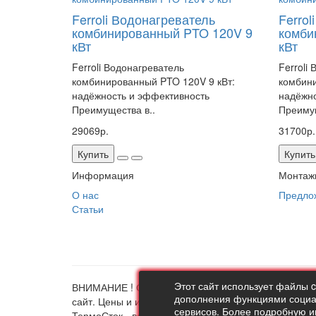
Ferroli Водонагреватель
Ferrol
комбинированный PTO 120V 9
комби
кВт
кВт
Ferroli Водонагреватель
Ferroli
комбинированный PTO 120V 9 кВт:
комбини
надёжность и эффективность
надёжно
Преимущества в..
Преимущ
29069р.
31700р.
Купить
Купить
Информация
Монтаж
О нас
Предло
Статьи
Этот сайт использует файлы 
ВНИМАНИЕ ! Совершая любые действия на сайте th
дополнения функциями социал
сайт. Цены и информация представлена на данном 
сервисов. Более подробную 
ТермоСток - все для отопления и водоснабжения ©