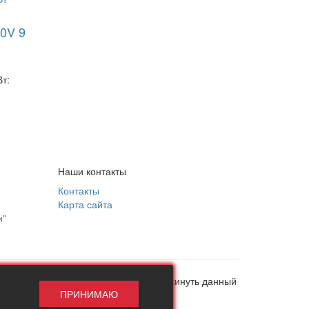
0V 9
т:
Наши контакты
Контакты
Карта сайта
и"
, в противном случае рекомендуем покинуть данный
ПРИНИМАЮ
ни при каких обстоятельствах!