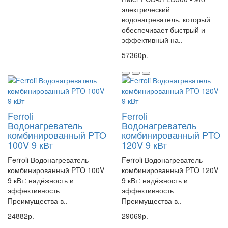
электрический
Не упустите возможность приобрести надёжный и эффективный
водонагреватель, который
циркуляционный насос Hoobs CT 25-60S по выгодной цене!
обеспечивает быстрый и
эффективный на..
Артикул 08102H
57360р.
Ferroli
Ferroli
Водонагреватель
Водонагреватель
комбинированный PTO
комбинированный PTO
100V 9 кВт
120V 9 кВт
Ferroli Водонагреватель
Ferroli Водонагреватель
комбинированный PTO 100V
комбинированный PTO 120V
9 кВт: надёжность и
9 кВт: надёжность и
эффективность
эффективность
Преимущества в..
Преимущества в..
24882р.
29069р.