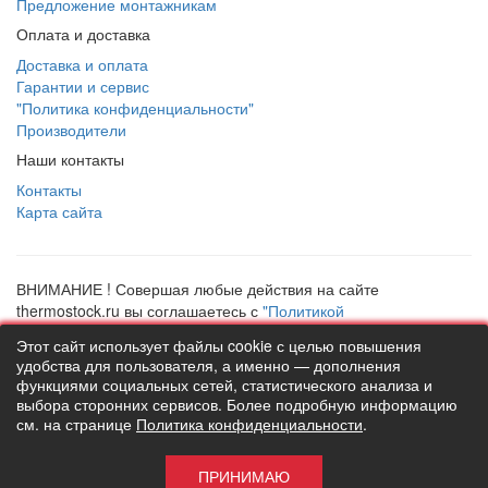
Предложение монтажникам
Оплата и доставка
Доставка и оплата
Гарантии и сервис
"Политика конфиденциальности"
Производители
Наши контакты
Контакты
Карта сайта
ВНИМАНИЕ ! Совершая любые действия на сайте
thermostock.ru вы соглашаетесь с
"Политикой
конфиденциальности"
, в противном случае рекомендуем
Этот сайт использует файлы cookie с целью повышения
покинуть данный сайт. Цены и информация представлена на
удобства для пользователя, а именно — дополнения
данном сайте в ознакомительных целях и не являются
функциями социальных сетей, статистического анализа и
публичной офертой ни при каких обстоятельствах!
выбора сторонних сервисов. Более подробную информацию
ТермоСток - все для отопления и водоснабжения © 2026
см. на странице
Политика конфиденциальности
.
ПРИНИМАЮ