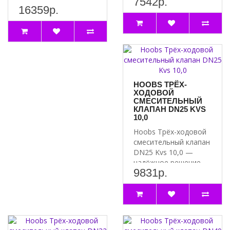
7542р.
элементом вашей отопительной системы.
для вашей системы
16359р.
смесительных
отопл..
Артикул HB-21355N-F3-G60
клапанов,
работающее от сети
..
HOOBS ТРЁХ-
ХОДОВОЙ
СМЕСИТЕЛЬНЫЙ
КЛАПАН DN25 KVS
10,0
Hoobs Трёх-ходовой
смесительный клапан
DN25 Kvs 10,0 —
надёжное решение
9831р.
для вашей системы..