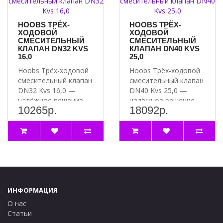
HOOBS ТРЁХ-
HOOBS ТРЁХ-
ХОДОВОЙ
ХОДОВОЙ
СМЕСИТЕЛЬНЫЙ
СМЕСИТЕЛЬНЫЙ
КЛАПАН DN32 KVS
КЛАПАН DN40 KVS
16,0
25,0
Hoobs Трёх-ходовой
Hoobs Трёх-ходовой
смесительный клапан
смесительный клапан
DN32 Kvs 16,0 —
DN40 Kvs 25,0 —
надёжное решение
надёжное решение
10265р.
18092р.
для вашей системы..
для вашей системы..
ИНФОРМАЦИЯ
О нас
Статьи