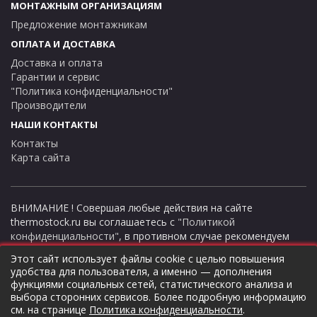
МОНТАЖНЫМ ОРГАНИЗАЦИЯМ
Предложение монтажникам
ОПЛАТА И ДОСТАВКА
Доставка и оплата
Гарантии и сервис
"Политика конфиденциальности"
Производители
НАШИ КОНТАКТЫ
Контакты
Карта сайта
ВНИМАНИЕ ! Совершая любые действия на сайте
thermostock.ru вы соглашаетесь с
"Политикой
конфиденциальности"
, в противном случае рекомендуем
покинуть данный сайт. Цены и информация представлена на
Этот сайт использует файлы cookie с целью повышения
данном сайте в ознакомительных целях и не являются
удобства для пользователя, а именно — дополнения
публичной офертой ни при каких обстоятельствах!
функциями социальных сетей, статистического анализа и
ТермоСток - все для отопления и водоснабжения © 2026
выбора сторонних сервисов. Более подробную информацию
см. на странице
Политика конфиденциальности
.