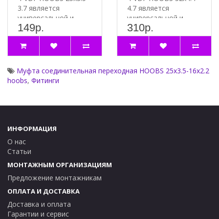
3.7 является
4.7 является
универсальной и
универсальной и
149р.
310р.
подходит для
подходит для
соединений труб и..
соединений труб и..
Муфта соединительная переходная HOOBS 25х3.5-16х2.2
hoobs
,
Фитинги
ИНФОРМАЦИЯ
О нас
Статьи
МОНТАЖНЫМ ОРГАНИЗАЦИЯМ
Предложение монтажникам
ОПЛАТА И ДОСТАВКА
Доставка и оплата
Гарантии и сервис