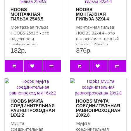
HOOBS
HOOBS
МОНТАЖНАЯ
МОНТАЖНАЯ
ГИЛЬЗА 25X3.5
ГИЛЬЗА 32X4.4
Монтажная гильза
Монтажная гильза
HOOBS 25x3.5 - это
HOOBS 32x4.4 - это
надежное и
высококачественный
эффективное
продукт. Гильза
182р.
376р.
решение для
изготовлена из
монтажа. Она
прочного матер..
обеспечивает быс..
HOOBS МУФТА
HOOBS МУФТА
СОЕДИНИТЕЛЬНАЯ
СОЕДИНИТЕЛЬНАЯ
РАВНОПРОХОДНАЯ
РАВНОПРОХОДНАЯ
16Х2.2
20Х2.8
Муфта
Муфта
соединительная
соединительная