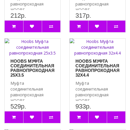
равнопроходная
равнопроходная
HOOBS
HOOBS
212р.
317р.
16х2.2 является
20х2.8 является
универсальной и
универсальной и
подходит для
подходит для
соединен..
соединен..
HOOBS МУФТА
HOOBS МУФТА
СОЕДИНИТЕЛЬНАЯ
СОЕДИНИТЕЛЬНАЯ
РАВНОПРОХОДНАЯ
РАВНОПРОХОДНАЯ
25Х3.5
32Х4.4
Муфта
Муфта
соединительная
соединительная
равнопроходная
равнопроходная
HOOBS
HOOBS
529р.
933р.
25х3.5 является
32х4.4 является
универсальной и
универсальной и
подходит для
подходит для
соединен..
соединен..