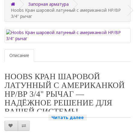
Запорная арматура
Hoobs Кран шаровой латунный с американкой НР/ВР
3/4'' рычаг
Описание
HOOBS КРАН ШАРОВОЙ
ЛАТУННЫЙ С АМЕРИКАНКОЙ
НР/ВР 3/4" РЫЧАГ —
НАДЁЖНОЕ РЕШЕНИЕ ДЛЯ
ВАШЕЙ СИСТЕМЫ
Читать далее
ВОДОСНАБЖЕНИЯ
ПРЕИМУЩЕСТВА КРАНА ШАРОВОГО HOOBS