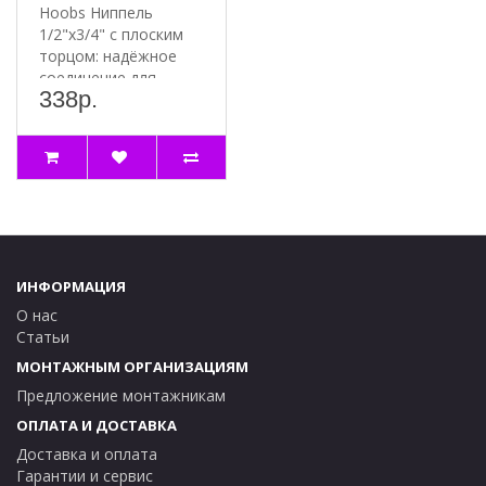
Hoobs Ниппель
1/2"x3/4" с плоским
торцом: надёжное
соединение для
338р.
вашей системы
Преимущ..
ИНФОРМАЦИЯ
О нас
Статьи
МОНТАЖНЫМ ОРГАНИЗАЦИЯМ
Предложение монтажникам
ОПЛАТА И ДОСТАВКА
Доставка и оплата
Гарантии и сервис