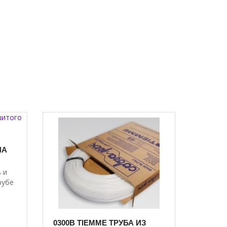
НА
 и
рубе
0300B TIEMME ТРУБА ИЗ