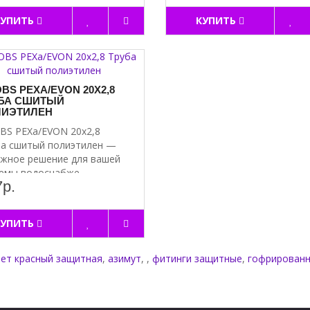
КУПИТЬ
КУПИТЬ
BS PEXA/EVON 20Х2,8
БА СШИТЫЙ
ИЭТИЛЕН
S PEXa/EVON 20х2,8
а сшитый полиэтилен —
жное решение для вашей
емы водоснабже..
р.
КУПИТЬ
вет красный защитная
,
азимут
,
,
фитинги защитные
,
гофрирован