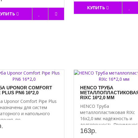
КУПИТЬ
КУПИТЬ
БА UPONOR COMFORT
HENCO ТРУБА
 PLUS PN6 16*2,0
МЕТАЛЛОПЛАСТИКОВА
RIXC 16*2,0 ММ
а Uponor Comfort Pipe Plus
HENCO Труба
назначены для систем
металлопластиковая RIXc
аторного и напольного
16х2,0 мм: надёжность и
ления, по..
долговечность Преимущес
.
163р.
трубы HENC..