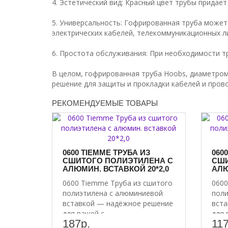
4. Эстетический вид: Красный цвет трубы придае
5. Универсальность: Гофрированная труба может
электрических кабелей, телекоммуникационных ли
6. Простота обслуживания: При необходимости т
В целом, гофрированная труба Hoobs, диаметром 
решение для защиты и прокладки кабелей и пров
РЕКОМЕНДУЕМЫЕ ТОВАРЫ
0600 TIEMME ТРУБА ИЗ
060
СШИТОГО ПОЛИЭТИЛЕНА С
СШИ
АЛЮМИН. ВСТАВКОЙ 20*2,0
АЛЮ
0600 Tiemme Труба из сшитого
0600
полиэтилена с алюминиевой
поли
вставкой — надёжное решение
вста
для вашей с..
для 
187р.
117