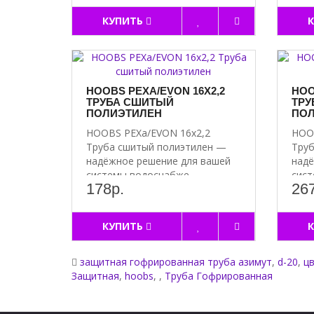
КУПИТЬ
HOOBS PEXA/EVON 16Х2,2
HOO
ТРУБА СШИТЫЙ
ТРУ
ПОЛИЭТИЛЕН
ПОЛ
HOOBS PEXa/EVON 16х2,2
HOOB
Труба сшитый полиэтилен —
Труб
надёжное решение для вашей
надё
системы водоснабже..
сист
178р.
267
КУПИТЬ
защитная гофрированная труба азимут
,
d-20
,
ц
Защитная
,
hoobs
,
,
Труба Гофрированная