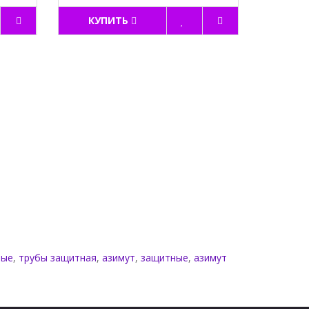
КУПИТЬ
ные
,
трубы защитная
,
азимут
,
защитные
,
азимут