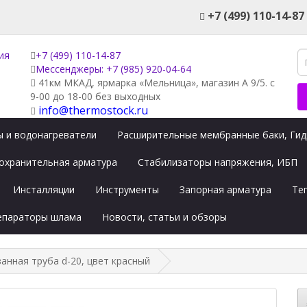
+7 (499) 110-14-87
+7 (499) 110-14-87
Мессенджеры: +7 (985) 920-04-64
41км МКАД, ярмарка «Мельница», магазин А 9/5. с
9-00 до 18-00 без выходных
info@thermostock.ru
 и водонагреватели
Расширительные мембранные баки, Ги
охранительная арматура
Стабилизаторы напряжения, ИБП
Инсталляции
Инструменты
Запорная арматура
Те
сепараторы шлама
Новости, статьи и обзоры
нная труба d-20, цвет красный