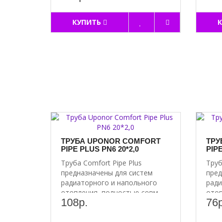
КУПИТЬ
ТРУБА UPONOR COMFORT
ТРУ
PIPE PLUS PN6 20*2,0
PIPE
Труба Comfort Pipe Plus
Труб
предназначены для систем
пред
радиаторного и напольного
ради
отопления, полностью совм..
отоп
108р.
76р