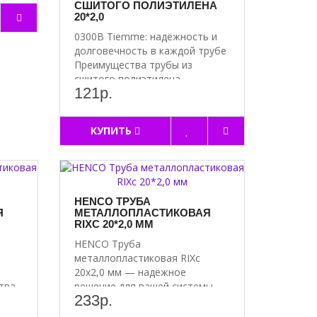
СШИТОГО ПОЛИЭТИЛЕНА
20*2,0
0300B Tiemme: надёжность и
долговечность в каждой трубе
Преимущества трубы из
сшитого полиэтилена..
121р.
КУПИТЬ
HENCO ТРУБА
Я
МЕТАЛЛОПЛАСТИКОВАЯ
RIXC 20*2,0 ММ
HENCO Труба
металлопластиковая RIXc
20х2,0 мм — надёжное
тва
решение для вашей системы
233р.
водоснабжен..