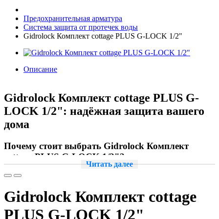
Предохранительная арматура
Система защита от протечек воды
Gidrolock Комплект cottage PLUS G-LOCK 1/2"
Описание
Gidrolock Комплект cottage PLUS G-
LOCK 1/2": надёжная защита вашего
дома
Почему стоит выбрать Gidrolock Комплект
cottage PLUS G-LOCK 1/2"?
Читать далее
Gidrolock Комплект cottage PLUS G-LOCK 1/2"
— это
современное решение для защиты вашего дома от протечек
Gidrolock Комплект cottage
воды. Этот комплект обеспечивает надёжную и эффективную
работу, предотвращая возможные повреждения и финансовые
PLUS G-LOCK 1/2"
потери, связанные с аварийными ситуациями.