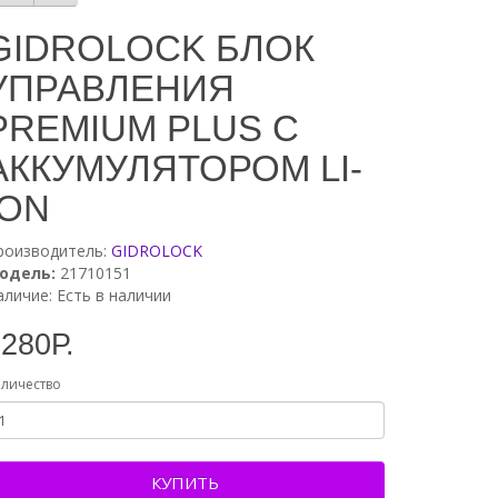
GIDROLOCK БЛОК
УПРАВЛЕНИЯ
PREMIUM PLUS С
АККУМУЛЯТОРОМ LI-
ION
роизводитель:
GIDROLOCK
одель:
21710151
аличие: Есть в наличии
280Р.
личество
КУПИТЬ