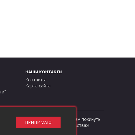
НАШИ КОНТАКТЫ
Контакты
Карта сайта
ти"
сти"
, в противном случае рекомендуем покинуть
ПРИНИМАЮ
ой офертой ни при каких обстоятельствах!