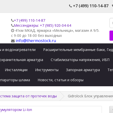
+7 (499) 110-14-87
+7 (499) 110-14-87
Мессенджеры: +7 (985) 920-04-64
41км МКАД, ярмарка «Мельница», магазин А 9/5.
с 9-00 до 18-00 без выходных
info@thermostock.ru
 и водонагреватели
Расширительные мембранные баки, Ги
охранительная арматура
Стабилизаторы напряжения, ИБП
Инсталляции
Инструменты
Запорная арматура
Те
сепараторы шлама
Новости, статьи и обзоры
стема защита от протечек воды
Gidrolock Блок управлени