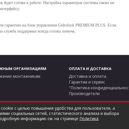
к будет готова к работе. Настройка параметров системы также не
интерфейсу.
яем гарантию на блок управления Gidrolock PREMIUM PLUS. Если
а служба поддержки всегда готова помочь.
ЖНЫМ ОРГАНИЗАЦИЯМ
ОПЛАТА И ДОСТАВКА
жение монтажникам
Доставка и оплата
Гарантии и сервис
"Политика конфиденциальнос
Производители
 cookie с целью повышения удобства для пользователя, а
ями социальных сетей, статистического анализа и выбора
hermostock.ru вы соглашаетесь с
"Политикой конфиденциально
подробную информацию см. на странице
Политика
 данном сайте в ознакомительных целях и не являются публичн
 © 2026