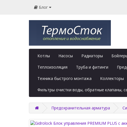
Блог
Котлы
Насосы
Радиаторы
Бойлеры
Теплоизоляция
Труба и фитинги
Пред
Техника быстрого монтажа
Коллекторы
Фильтры очистки воды, обратные клапаны, 
Предохранительная арматура
Си