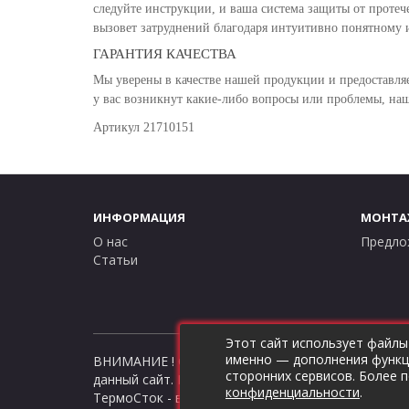
следуйте инструкции, и ваша система защиты от протече
вызовет затруднений благодаря интуитивно понятному 
ГАРАНТИЯ КАЧЕСТВА
Мы уверены в качестве нашей продукции и предоставл
у вас возникнут какие-либо вопросы или проблемы, наш
Артикул 21710151
ИНФОРМАЦИЯ
МОНТА
О нас
Предло
Статьи
Этот сайт использует файлы
именно — дополнения функци
ВНИМАНИЕ ! Совершая любые действия на сайте t
сторонних сервисов. Более 
данный сайт. Цены и информация представлена на
конфиденциальности
.
ТермоСток - все для отопления и водоснабжения