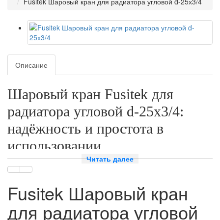
Fusitek Шаровый кран для радиатора угловой d-25х3/4
Описание
Шаровый кран Fusitek для
радиатора угловой d-25х3/4:
надёжность и простота в
использовании
Читать далее
Почему стоит выбрать шаровый кран
Fusitek?
Fusitek Шаровый кран
Fusitek — это известный бренд, который зарекомендовал себя на
для радиатора угловой
рынке как производитель качественных и надёжных изделий для