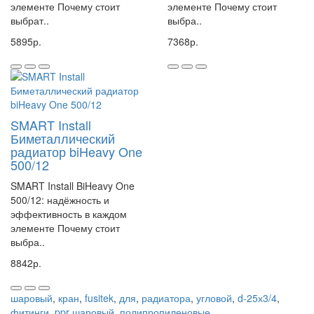
элементе Почему стоит
элементе Почему стоит
выбрат..
выбра..
5895р.
7368р.
SMART Install
Биметаллический
радиатор biHeavy One
500/12
SMART Install BiHeavy One
500/12: надёжность и
эффективность в каждом
элементе Почему стоит
выбра..
8842р.
шаровый
,
кран
,
fusitek
,
для
,
радиатора
,
угловой
,
d-25х3/4
,
фитинги
,
ppr шаровый
,
полипропиленовые