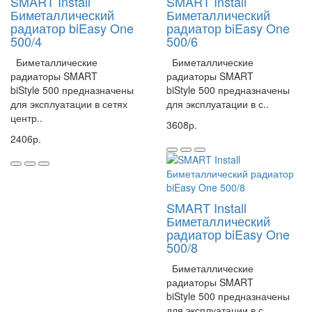
SMART Install
SMART Install
Назначение
Биметаллический
Для радиатора
Биметаллический
радиатор biEasy One
радиатор biEasy One
Форма
Угловой
500/4
500/6
Диаметр
d-25х3/4
Материал
Высококачественные материалы
Биметаллические
Биметаллические
радиаторы SMART
радиаторы SMART
Как установить шаровой кран Fusitek?
biStyle 500 предназначены
biStyle 500 предназначены
для эксплуатации в сетях
для эксплуатации в с..
Установка шарового крана Fusitek не требует специальных навыков
центр..
3608р.
или инструментов. Следуйте инструкции, и вы сможете установить
2406р.
кран самостоятельно.
Где купить шаровой кран Fusitek?
Шаровый кран Fusitek для радиатора угловой d-25х3/4 можно
SMART Install
приобрести в нашем магазине. Мы предлагаем широкий выбор
Биметаллический
товаров для систем отопления по выгодным ценам. Не упустите
радиатор biEasy One
500/8
возможность приобрести качественный продукт по выгодной цене!
Биметаллические
Артикул FT07402
радиаторы SMART
biStyle 500 предназначены
для эксплуатации в с..