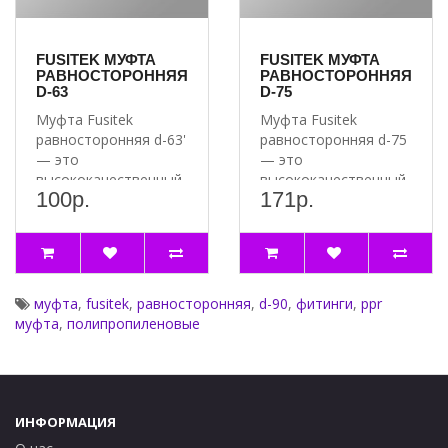
кондиционирования, напорные трубопроводы.
Длина 76 мм
FUSITEK МУФТА
FUSITEK МУФТА
Артикул FT02308
РАВНОСТОРОННЯЯ
РАВНОСТОРОННЯЯ
D-63
D-75
Муфта Fusitek
Муфта Fusitek
равносторонняя d-63'
равносторонняя d-75
— это
— это
высококачественный
высококачественный
100р.
171р.
и надёжный
и надёжный
соединительный
соединительный
элем..
элемент, ..
муфта
,
fusitek
,
равносторонняя
,
d-90
,
фитинги
,
ppr
муфта
,
полипропиленовые
ИНФОРМАЦИЯ