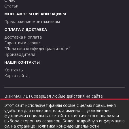
О нас
Статьи
МОНТАЖНЫМ ОРГАНИЗАЦИЯМ
Предложение монтажникам
ОПЛАТА И ДОСТАВКА
Доставка и оплата
Гарантии и сервис
"Политика конфиденциальности"
Производители
НАШИ КОНТАКТЫ
Контакты
Карта сайта
ВНИМАНИЕ ! Совершая любые действия на сайте
thermostock.ru вы соглашаетесь с
"Политикой
Этот сайт использует файлы cookie с целью повышения
конфиденциальности"
, в противном случае рекомендуем
удобства для пользователя, а именно — дополнения
покинуть данный сайт. Цены и информация представлена на
функциями социальных сетей, статистического анализа и
данном сайте в ознакомительных целях и не являются
выбора сторонних сервисов. Более подробную информацию
публичной офертой ни при каких обстоятельствах!
см. на странице
Политика конфиденциальности
.