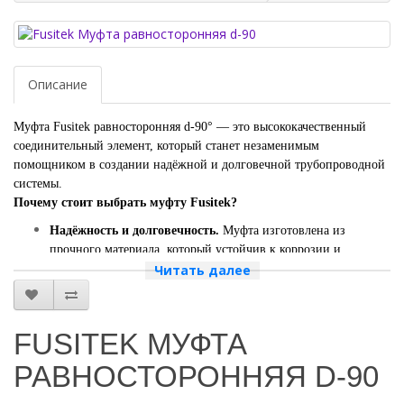
Описание
Муфта Fusitek равносторонняя d-90° — это высококачественный
соединительный элемент, который станет незаменимым
помощником в создании надёжной и долговечной трубопроводной
системы.
Почему стоит выбрать муфту Fusitek?
Надёжность и долговечность.
Муфта изготовлена из
прочного материала, который устойчив к коррозии и
механическим повреждениям. Это гарантирует долгий срок
Читать далее
службы и надёжную работу системы.
Простота монтажа.
Благодаря продуманной конструкции,
муфта легко устанавливается и не требует специальных
FUSITEK МУФТА
навыков или инструментов. Это позволяет сэкономить время
и силы при монтаже трубопровода.
РАВНОСТОРОННЯЯ D-90
Универсальность.
Муфта Fusitek подходит для
использования с различными типами труб, что делает её