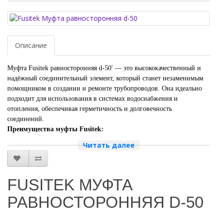
Описание
Муфта Fusitek равносторонняя d-50' — это высококачественный и
надёжный соединительный элемент, который станет незаменимым
помощником в создании и ремонте трубопроводов. Она идеально
подходит для использования в системах водоснабжения и
отопления, обеспечивая герметичность и долговечность
соединений.
Преимущества муфты Fusitek:
Прочность и долговечность.
Читать далее
Муфта изготовлена из
высококачественных материалов, которые обеспечивают её
устойчивость к коррозии и механическим повреждениям. Это
гарантирует долгий срок службы и надёжную работу
FUSITEK МУФТА
системы.
Лёгкость монтажа.
Благодаря продуманной конструкции,
РАВНОСТОРОННЯЯ D-50
муфта легко устанавливается и демонтируется, что
значительно упрощает процесс монтажа и обслуживания