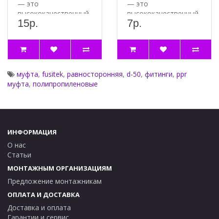
— это
— это
Длина 51 мм
высококачественный
высококачественный
Артикул FT02305
15р.
7р.
и надёжный
соединительный
соединительный
элемент, которы..
элем..
муфта
,
fusitek
,
равносторонняя
,
d-50
,
фитинги
,
ppr
муфта
,
полипропиленовые
ИНФОРМАЦИЯ
О нас
Статьи
МОНТАЖНЫМ ОРГАНИЗАЦИЯМ
Предложение монтажникам
ОПЛАТА И ДОСТАВКА
Доставка и оплата
Гарантии и сервис