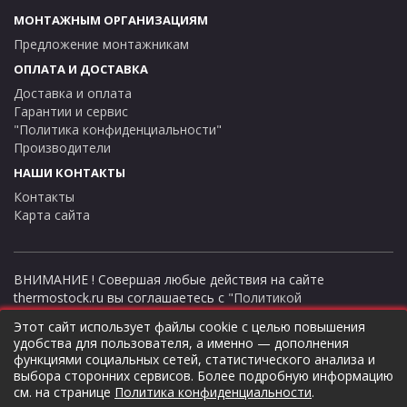
МОНТАЖНЫМ ОРГАНИЗАЦИЯМ
Преимущества:
Предложение монтажникам
ОПЛАТА И ДОСТАВКА
Доставка и оплата
- заполнение азотом для более длительного поддержания
Гарантии и сервис
давления.
"Политика конфиденциальности"
Производители
НАШИ КОНТАКТЫ
- каждый резервуар прошел заводскую проверку.
Контакты
Карта сайта
- на резьбу системного подключения не нанесено никакого
покрытия, что обеспечивает простоту соединения.
ВНИМАНИЕ ! Совершая любые действия на сайте
thermostock.ru вы соглашаетесь с
"Политикой
конфиденциальности"
, в противном случае рекомендуем
- полностью сварная конструкция.
Этот сайт использует файлы cookie с целью повышения
покинуть данный сайт. Цены и информация представлена на
удобства для пользователя, а именно — дополнения
данном сайте в ознакомительных целях и не являются
функциями социальных сетей, статистического анализа и
публичной офертой ни при каких обстоятельствах!
выбора сторонних сервисов. Более подробную информацию
Характеристики:
ТермоСток - все для отопления и водоснабжения © 2026
см. на странице
Политика конфиденциальности
.