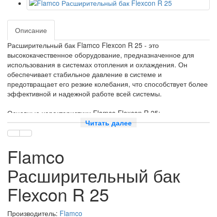
Описание
Расширительный бак Flamco Flexcon R 25 - это
высококачественное оборудование, предназначенное для
использования в системах отопления и охлаждения. Он
обеспечивает стабильное давление в системе и
предотвращает его резкие колебания, что способствует более
эффективной и надежной работе всей системы.
Основные характеристики Flamco Flexcon R 25:
Читать далее
- Объем: 25 литров
- Максимальное рабочее давление: 10 бар
Flamco
- Диапазон температур: от -10 до +99 градусов Цельсия
- Материал корпуса: высококачественная сталь
Расширительный бак
- Внутреннее покрытие: эпоксидное, устойчивое к коррозии
- Возможность установки в любом положении
Flexcon R 25
Преимущества Flamco Flexcon R 25:
Производитель:
Flamco