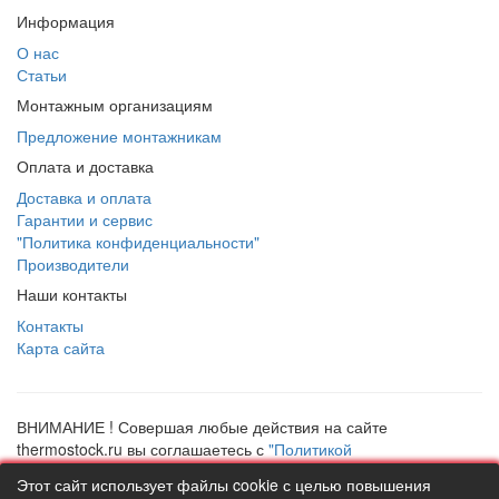
Информация
О нас
Статьи
Монтажным организациям
Предложение монтажникам
Оплата и доставка
Доставка и оплата
Гарантии и сервис
"Политика конфиденциальности"
Производители
Наши контакты
Контакты
Карта сайта
ВНИМАНИЕ ! Совершая любые действия на сайте
thermostock.ru вы соглашаетесь с
"Политикой
конфиденциальности"
, в противном случае рекомендуем
Этот сайт использует файлы cookie с целью повышения
покинуть данный сайт. Цены и информация представлена на