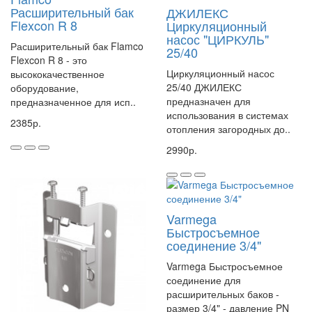
Расширительный бак
ДЖИЛЕКС
- давление газа 1,5 бар
Flexcon R 8
Циркуляционный
насос "ЦИРКУЛЬ"
- рабочее давление 6 бар
Расширительный бак Flamco
25/40
Flexcon R 8 - это
- диаметр 290 мм
Циркуляционный насос
высококачественное
- высота 463 мм
25/40 ДЖИЛЕКС
оборудование,
предназначен для
предназначенное для исп..
- подключение 3/4"
использования в системах
2385р.
- вес 4 кг
отопления загородных до..
2990р.
Артикул FL 16027RU
Varmega
Быстросъемное
соединение 3/4"
Varmega Быстросъемное
соединение для
расширительных баков -
размер 3/4" - давление PN