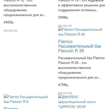
Flexcon R 12 - это
Flexcon R 18 - это надежное
Расширительные баки Flexcon R 8 - 80 для закрытых систем
высококачественное
и эффективное решение для
оборудование,
поддержания оптималь..
нагрева и охлаждения систем в соответствии EN12828.
предназначенное для ис..
2598р.
Рост температуры в системе ведет к расширению воды. "Вода
2465р.
расширения" временно направляется в расширительный бак,
что позволяет поддерживать необходимое рабочее давление
Flamco
Преимущества:
Расширительный бак
Flexcon R 35
- заполнение азотом для более длительного поддержания
давления.
Расширительный бак Flamco
Flexcon R 35 - это
- каждый резервуар прошел заводскую проверку.
высококачественное
- на резьбу системного подключения не нанесено никакого
оборудование,
покрытия, что обеспечивает простоту соединения.
предназначенное для ис..
- полностью сварная конструкция.
4758р.
Характеристики:
Flamco
- настенный монтаж