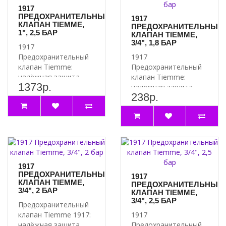
1917
ПРЕДОХРАНИТЕЛЬНЫЙ
1917
КЛАПАН TIEMME,
ПРЕДОХРАНИТЕЛЬНЫЙ
1", 2,5 БАР
КЛАПАН TIEMME,
3/4", 1,8 БАР
1917
Предохранительный
1917
клапан Tiemme:
Предохранительный
надёжная защита
клапан Tiemme:
1373р.
вашей системы
надёжная защита
238р.
Почему стоит
вашей системы
выбрать 1917
Почему стоит
Предох..
выбрать 1917
Предох..
1917
ПРЕДОХРАНИТЕЛЬНЫЙ
1917
КЛАПАН TIEMME,
ПРЕДОХРАНИТЕЛЬНЫЙ
3/4", 2 БАР
КЛАПАН TIEMME,
3/4", 2,5 БАР
Предохранительный
клапан Tiemme 1917:
1917
надёжная защита
Предохранительный