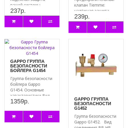
вашей системы
клапан Tiemme:
237р.
Почему стоит
надёжная защита
239р.
выбрать
вашей системы
предохранит..
Почему стоит
выбрать 1917
Предох..
GAPPO ГРУППА
БЕЗОПАСНОСТИ
БОЙЛЕРА G1454
Группа безопасности
бойлера Gappo
G1454. Основные
характеристики Вид
GAPPO ГРУППА
1359р.
соединения ВР-НР ..
БЕЗОПАСНОСТИ
G1452
Группа безопасности
Gappo G1452. Вид
соединения ВР-НР