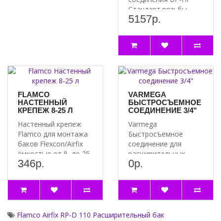
Стандарт резьбы ..
5157р.
FLAMCO
VARMEGA
НАСТЕННЫЙ
БЫСТРОСЪЕМНОЕ
КРЕПЕЖ 8-25 Л
СОЕДИНЕНИЕ 3/4"
Настенный крепеж
Varmega
Flamco для монтажа
Быстросъемное
баков Flexcon/Airfix
соединение для
ёмкостью от 8 до 25
расширительных
346р.
0р.
литров, Имее..
баков - размер 3/4" -
давление PN 10 ..
Flamco Airfix RP-D 110 Расширительный бак