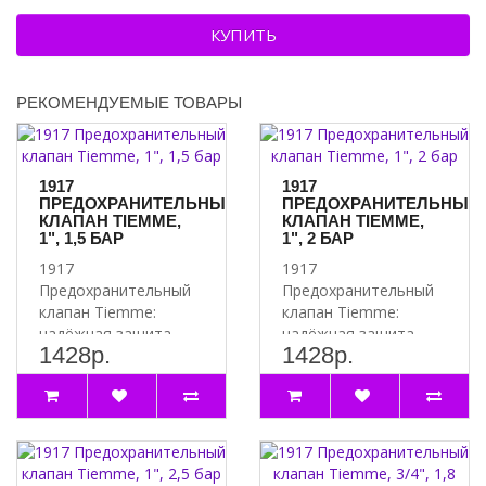
делают установку и обслуживание бака простыми и удобными.
КУПИТЬ
Расширительный бак Flamco Airfix RP-D 110 - это надежное и
эффективное решение для систем отопления и водоснабжения,
РЕКОМЕНДУЕМЫЕ ТОВАРЫ
которое обеспечит стабильную и безопасную работу всей системы.
Артикул 26067RU
1917
1917
ПРЕДОХРАНИТЕЛЬНЫЙ
ПРЕДОХРАНИТЕЛЬНЫЙ
КЛАПАН TIEMME,
КЛАПАН TIEMME,
1", 1,5 БАР
1", 2 БАР
1917
1917
Предохранительный
Предохранительный
клапан Tiemme:
клапан Tiemme:
надёжная защита
надёжная защита
1428р.
1428р.
вашей системы
вашей системы
Почему стоит
Почему стоит
выбрать 1917
выбрать 1917
Предох..
Предох..