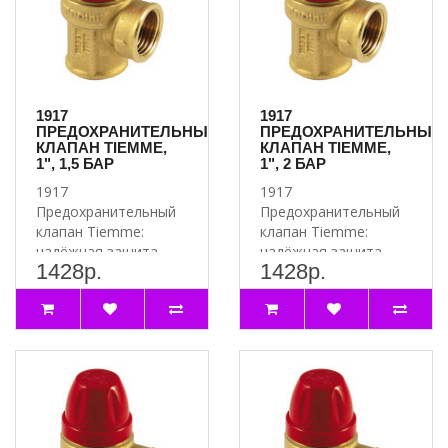
Подключение ¾
Артикул 24749RU
1917
1917
ПРЕДОХРАНИТЕЛЬНЫЙ
ПРЕДОХРАНИТЕЛЬНЫЙ
КЛАПАН TIEMME,
КЛАПАН TIEMME,
1", 1,5 БАР
1", 2 БАР
1917
1917
Предохранительный
Предохранительный
клапан Tiemme:
клапан Tiemme:
надёжная защита
надёжная защита
1428р.
1428р.
вашей системы
вашей системы
Почему стоит
Почему стоит
выбрать 1917
выбрать 1917
Предох..
Предох..