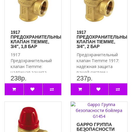
1917
1917
ПРЕДОХРАНИТЕЛЬНЫЙ
ПРЕДОХРАНИТЕЛЬНЫЙ
КЛАПАН TIEMME,
КЛАПАН TIEMME,
3/4", 1,8 БАР
3/4", 2 БАР
1917
Предохранительный
Предохранительный
клапан Tiemme 1917:
клапан Tiemme:
надёжная защита
надёжная защита
вашей системы
238р.
237р.
вашей системы
Почему стоит
Почему стоит
выбрать
выбрать 1917
предохранит..
Предох..
GAPPO ГРУППА
БЕЗОПАСНОСТИ