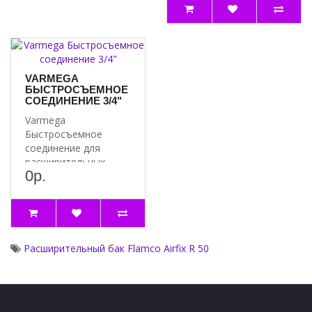
VARMEGA
БЫСТРОСЪЕМНОЕ
СОЕДИНЕНИЕ 3/4"
Varmega
Быстросъемное
соединение для
расширительных
0р.
баков - размер 3/4" -
давление PN 10 ..
Расширительный бак Flamco Airfix R 50