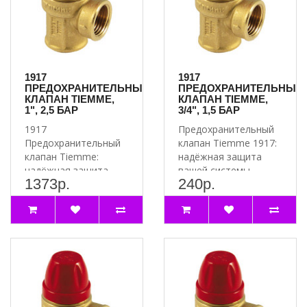
1917
1917
ПРЕДОХРАНИТЕЛЬНЫЙ
ПРЕДОХРАНИТЕЛЬНЫЙ
КЛАПАН TIEMME,
КЛАПАН TIEMME,
1", 2,5 БАР
3/4", 1,5 БАР
1917
Предохранительный
Предохранительный
клапан Tiemme 1917:
клапан Tiemme:
надёжная защита
надёжная защита
вашей системы
1373р.
240р.
вашей системы
Почему стоит
Почему стоит
выбрать
выбрать 1917
предохранит..
Предох..