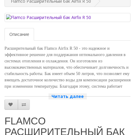
Flamco Расширительный бак Airfix R 50
Описание
Расширительный бак Flamco Airfix R 50 - это надежное и
эффективное решение для поддержания оптимального давления в
системах отопления и охлаждения. Он изготовлен из
высококачественных материалов, что обеспечивает долговечность и
стабильность работы. Бак имеет объем 50 литров, что позволяет ему
вмещать достаточное количество воды для компенсации расширения
при изменении температуры. Благодаря этому, система работает
более стабильно и эффективно, предотвращая возможные
Читать далее
повреждения и поломки. Расширительный бак Flamco Airfix R 50 -
это идеальный выбор для тех, кто ценит качество и надежность в
работе своего оборудования. Расширительный бак Flamco Airfix R
FLAMCO
50 для использования в хозяйственно-бытовых закрытых системах
холодного и горячего водоснабжения.
РАСШИРИТЕЛЬНЫЙ БАК
Рост температуры в системе ведет к расширению воды. Вода