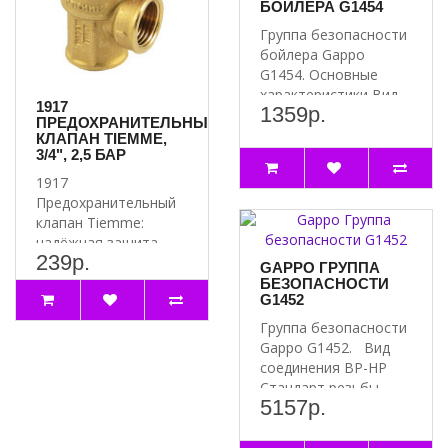
БОЙЛЕРА G1454
Группа безопасности
бойлера Gappo
G1454. Основные
характеристики Вид
1917
1359р.
соединения ВР-НР ..
ПРЕДОХРАНИТЕЛЬНЫЙ
КЛАПАН TIEMME,
3/4", 2,5 БАР
1917
Предохранительный
клапан Tiemme:
надёжная защита
239р.
вашей системы
GAPPO ГРУППА
Почему стоит
БЕЗОПАСНОСТИ
G1452
выбрать 1917
Предох..
Группа безопасности
Gappo G1452. Вид
соединения ВР-НР
Стандарт резьбы ..
5157р.