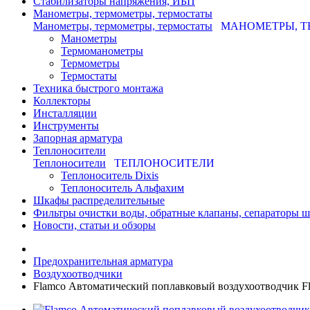
Стабилизаторы напряжения, ИБП
Манометры, термометры, термостаты
Манометры, термометры, термостаты
МАНОМЕТРЫ, Т
Манометры
Термоманометры
Термометры
Термостаты
Техника быстрого монтажа
Коллекторы
Инсталляции
Инструменты
Запорная арматура
Теплоносители
Теплоносители
ТЕПЛОНОСИТЕЛИ
Теплоноситель Dixis
Теплоноситель Альфахим
Шкафы распределительные
Фильтры очистки воды, обратные клапаны, сепараторы 
Новости, статьи и обзоры
Предохранительная арматура
Воздухоотводчики
Flamco Автоматический поплавковый воздухоотводчик Flo